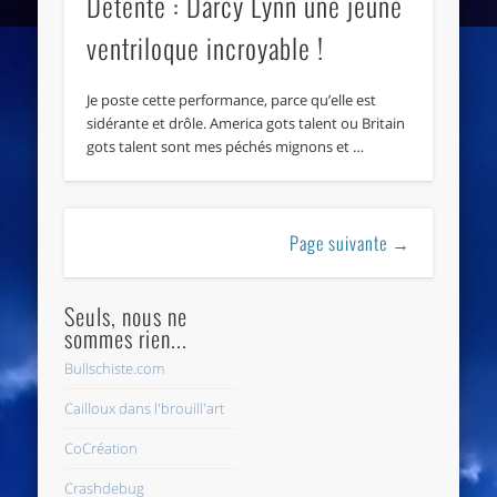
Détente : Darcy Lynn une jeune
ventriloque incroyable !
Je poste cette performance, parce qu’elle est
sidérante et drôle. America gots talent ou Britain
gots talent sont mes péchés mignons et …
Page suivante →
Seuls, nous ne
sommes rien...
Bullschiste.com
Cailloux dans l'brouill'art
CoCréation
Crashdebug