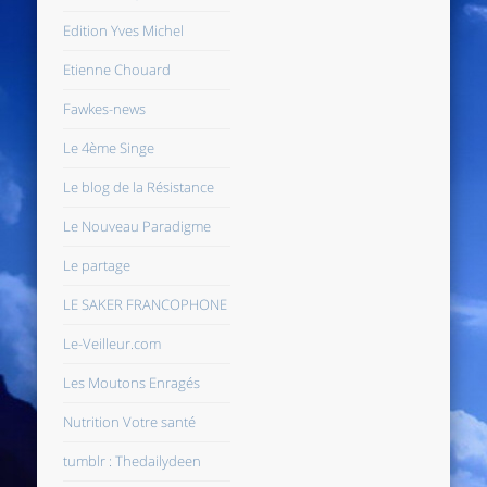
Edition Yves Michel
Etienne Chouard
Fawkes-news
Le 4ème Singe
Le blog de la Résistance
Le Nouveau Paradigme
Le partage
LE SAKER FRANCOPHONE
Le-Veilleur.com
Les Moutons Enragés
Nutrition Votre santé
tumblr : Thedailydeen