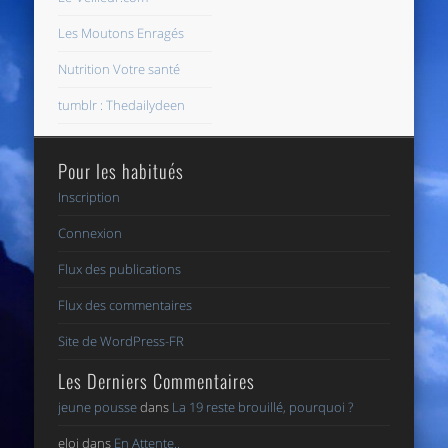
Les Moutons Enragés
Nutrition Votre santé
tumblr : Thedailydeen
Pour les habitués
Inscription
Connexion
Flux des publications
Flux des commentaires
Site de WordPress-FR
Les Derniers Commentaires
jeune pousse
dans
La 19 reste brouillé, pourquoi ?
eloi
dans
En Attente..