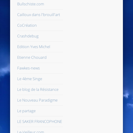
Bullschiste.com
Cailloux dans l'brouill'art
CoCréation
Crashdebug
Edition Yves Michel
Etienne Chouard
Fawkes-news
Le 4ème Singe
Le blog de la Résistance
Le Nouveau Paradigme
Le partage
LE SAKER FRANCOPHONE
Le-Veilleur.com