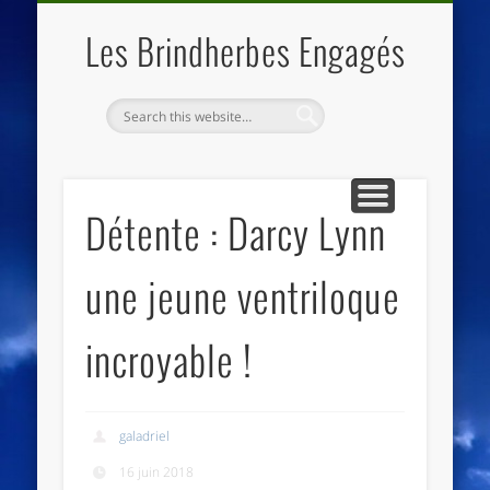
QUI SOMMES NOUS
LES ESSENTIELS
ECO-LIEUX
ACCUEIL
Les Brindherbes Engagés
Détente : Darcy Lynn
une jeune ventriloque
incroyable !
galadriel
16 juin 2018