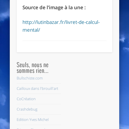
Source de l’image à la une :
http://lutinbazar.fr/livret-de-calcul-
mental/
Seuls, nous ne
sommes rien...
Bullschiste.com
Cailloux dans l'brouill'art
CoCréation
Crashdebug
Edition Yves Michel