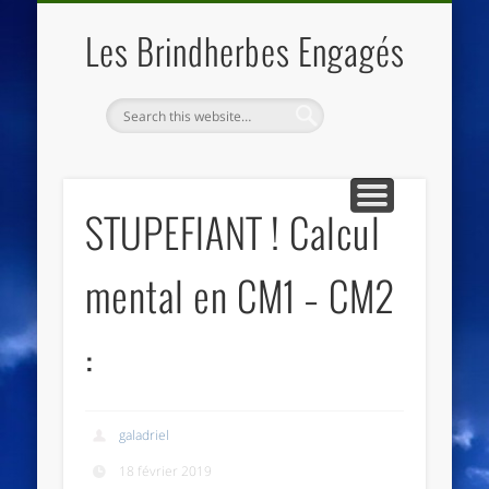
QUI SOMMES NOUS
LES ESSENTIELS
ECO-LIEUX
ACCUEIL
Les Brindherbes Engagés
STUPEFIANT ! Calcul
mental en CM1 – CM2
:
galadriel
18 février 2019