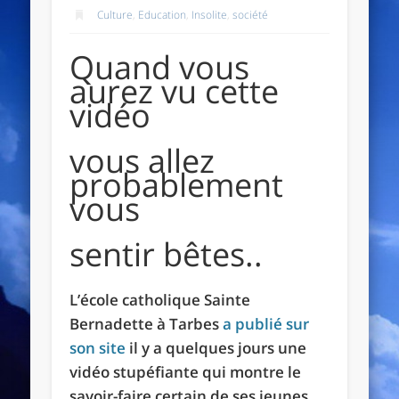
Culture
,
Education
,
Insolite
,
société
Quand vous
aurez vu cette
vidéo
vous allez
probablement
vous
sentir bêtes..
L’école catholique Sainte
Bernadette à Tarbes
a publié sur
son site
il y a quelques jours une
vidéo stupéfiante qui montre le
savoir-faire certain de ses jeunes