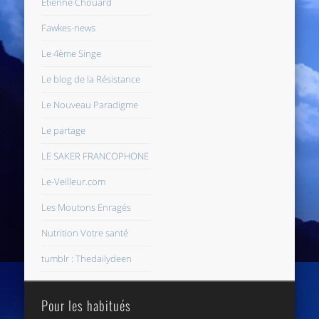
Etienne Chouard
Fawkes-news
Le 4ème Singe
Le blog de la Résistance
Le Nouveau Paradigme
Le partage
LE SAKER FRANCOPHONE
Le-Veilleur.com
Les Moutons Enragés
Nutrition Votre santé
tumblr : Thedailydeen
Pour les habitués