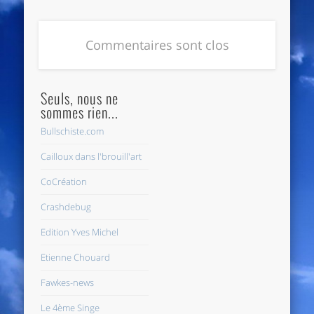
Commentaires sont clos
Seuls, nous ne
sommes rien...
Bullschiste.com
Cailloux dans l'brouill'art
CoCréation
Crashdebug
Edition Yves Michel
Etienne Chouard
Fawkes-news
Le 4ème Singe