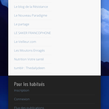
Le blog de la Résistance
Le Nouveau Paradigme
Le partage
LE SAKER FRANCOPHONE
Le-Veilleur.com
Les Moutons Enragés
Nutrition Votre santé
tumblr : Thedailydeen
Pour les habitués
Inscription
Connexion
Flux des publications