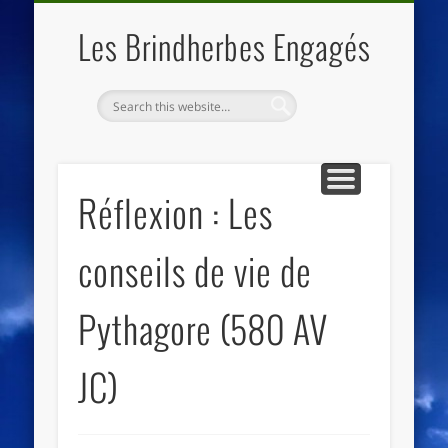
QUI SOMMES NOUS
LES ESSENTIELS
ECO-LIEUX
ACCUEIL
Les Brindherbes Engagés
Réflexion : Les
conseils de vie de
Pythagore (580 AV
JC)