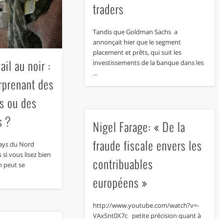
traders
Tandis que Goldman Sachs a
annonçait hier que le segment
placement et prêts, qui suit les
ail au noir :
investissements de la banque dans les
…
rprenant des
s ou des
s ?
Nigel Farage: « De la
fraude fiscale envers les
pays du Nord
 si vous lisez bien
contribuables
n peut se
européens »
http://www.youtube.com/watch?v=-
VAxSnt0X7c petite précision quant à