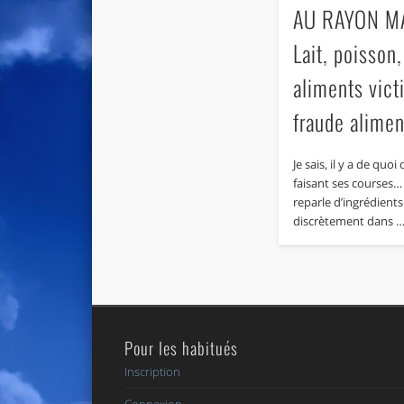
AU RAYON MA
Lait, poisso
aliments vict
fraude alimen
Je sais, il y a de quo
faisant ses courses…
reparle d’ingrédients
discrètement dans 
Pour les habitués
Inscription
Connexion