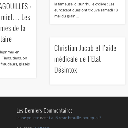
GOUILLES :
la fameuse loi sur l’huile d’olive : Les
eurosceptiques ont trouvé samedi 18
n, miel… Les
mai du grain …
imes de la
taire
Christian Jacob et l’aide
i déprimer en
médicale de l’Etat –
 Tiens, tiens, on
 fraudeurs, glissés
Désintox
…
Les Derniers Commentaires
jeune pousse
dans
La 19 reste brouillé, pourquoi ?
eloi
dans
En Attente..