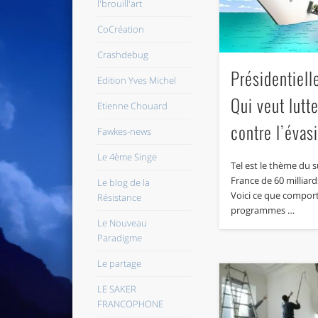
l'brouill'art
CoCréation
Crashdebug
Présidentiell
Edition Yves Michel
Qui veut lutt
Etienne Chouard
contre l’évas
Fawkes-news
Le 4ème Singe
Tel est le thème du s
France de 60 milliar
Le blog de la
Voici ce que comport
Résistance
programmes …
Le Nouveau
Paradigme
Le partage
LE SAKER
FRANCOPHONE