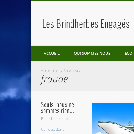
Les Brindherbes Engagés
ACCUEIL
QUI SOMMES NOUS
ECO-
VOUS ÊTES À LA TAG
fraude
Seuls, nous ne
sommes rien...
Bullschiste.com
Cailloux dans