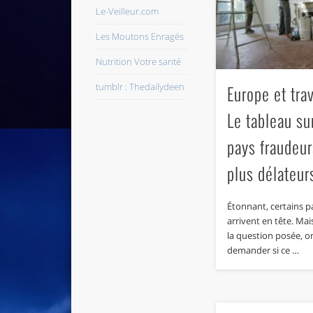
Le-Veilleur.com
Les Moutons Enragés
Nutrition Votre santé
tumblr : Thedailydeen
Europe et trav
Le tableau su
pays fraudeur
plus délateur
Étonnant, certains 
arrivent en tête. Mais
la question posée, o
demander si ce …