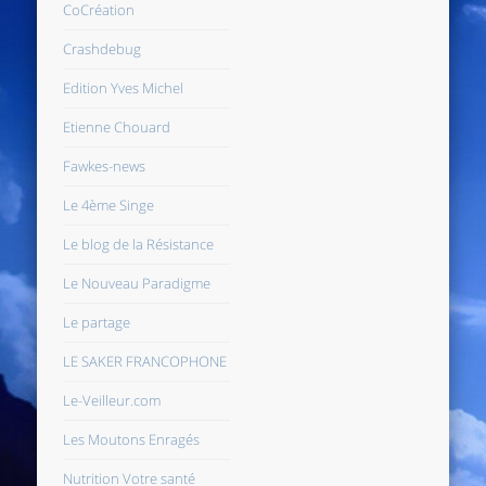
CoCréation
Crashdebug
Edition Yves Michel
Etienne Chouard
Fawkes-news
Le 4ème Singe
Le blog de la Résistance
Le Nouveau Paradigme
Le partage
LE SAKER FRANCOPHONE
Le-Veilleur.com
Les Moutons Enragés
Nutrition Votre santé