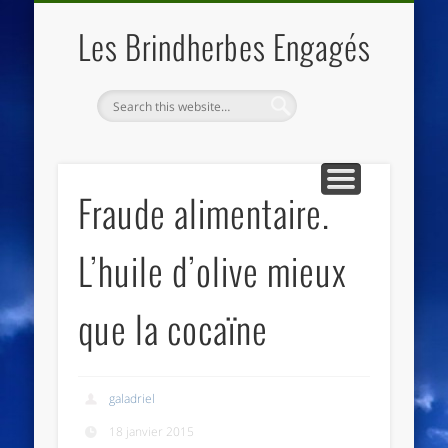
QUI SOMMES NOUS
LES ESSENTIELS
ECO-LIEUX
ACCUEIL
Les Brindherbes Engagés
Fraude alimentaire.
L’huile d’olive mieux
que la cocaïne
galadriel
18 janvier 2015