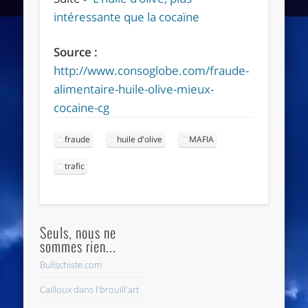
intéressante que la cocaïne
Source :
http://www.consoglobe.com/fraude-
alimentaire-huile-olive-mieux-
cocaine-cg
fraude
huile d'olive
MAFIA
trafic
Seuls, nous ne
sommes rien...
Bullschiste.com
Cailloux dans l'brouill'art