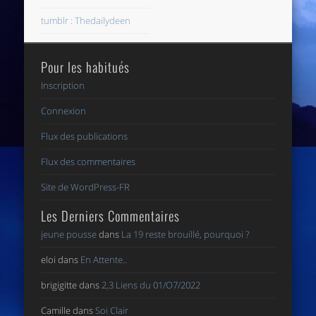
tumblr : Thedailydeen
Pour les habitués
Inscription
Connexion
Flux des publications
Flux des commentaires
Site de WordPress-FR
Les Derniers Commentaires
jeune pousse
dans
La 19 reste brouillé, pourquoi ?
eloi
dans
En Attente..
brigigitte
dans
2,3 Liens du 01/O7/2022
Camille
dans
Soi Clair