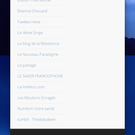
Edition Yves Michel
Etienne Chouard
Fawkes-news
Le 4ème Singe
Le blog de la Résistance
Le Nouveau Paradigme
Le partage
LE SAKER FRANCOPHONE
Le-Veilleur.com
Les Moutons Enragés
Nutrition Votre santé
tumblr : Thedailydeen