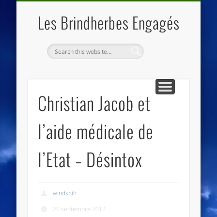
QUI SOMMES NOUS
LES ESSENTIELS
ECO-LIEUX
ACCUEIL
Les Brindherbes Engagés
Christian Jacob et
l’aide médicale de
l’Etat – Désintox
windshift
26 septembre 2012