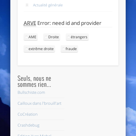
Actualité générale
ARVE
Error: need id and provider
AME
Droite
étrangers
extrême droite
fraude
Seuls, nous ne
sommes rien...
Bullschiste.com
Cailloux dans l'brouill'art
CoCréation
Crashdebug