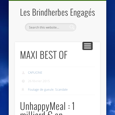
QUI SOMMES NOUS
LES ESSENTIELS
ECO-LIEUX
ACCUEIL
Les Brindherbes Engagés
MAXI BEST OF
CAPUCINE
26 février 2015
Foutage de gueule
,
Scandale
UnhappyMeal : 1
milliard € en