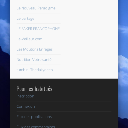
Le Nouveau Paradigme
Le partage
LE SAKER FRANCOPHONE
Le-Veilleur.com
Les Moutons Enragés
Nutrition Votre santé
tumblr : Thedailydeen
Pour les habitués
Inscription
Connexion
Flux des publications
Flux des commentaires