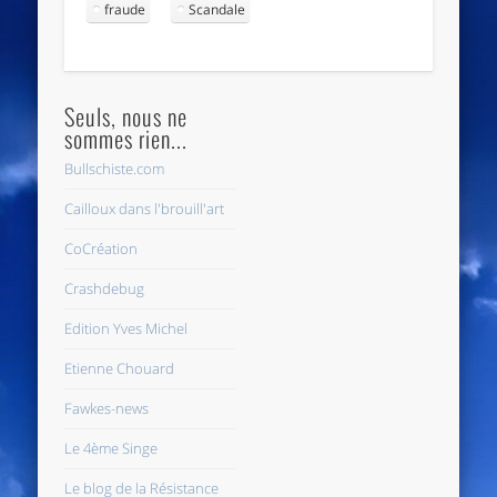
fraude
Scandale
Seuls, nous ne
sommes rien...
Bullschiste.com
Cailloux dans l'brouill'art
CoCréation
Crashdebug
Edition Yves Michel
Etienne Chouard
Fawkes-news
Le 4ème Singe
Le blog de la Résistance