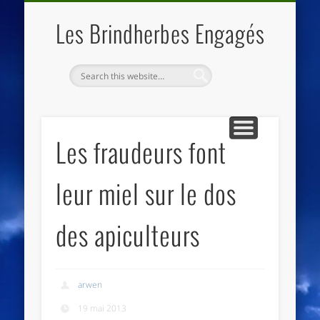
QUI SOMMES NOUS
LES ESSENTIELS
ECO-LIEUX
ACCUEIL
Les Brindherbes Engagés
Les fraudeurs font
leur miel sur le dos
des apiculteurs
arwen
19 mai 2013