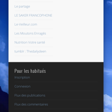
Le partage
LE SAKER FRANCOPHONE
Le-Veilleur.com
Les Moutons Enragés
Nutrition Votre santé
tumblr : Thedailydeen
Pour les habitués
Inscription
Connexion
Flux des publications
Flux des commentaires