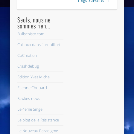
Seuls, nous ne
sommes rien...
Bullschiste.com
Cailloux dans l'brouill'art
CoCréation
Crashdebug
Edition Yves Michel
Etienne Chouard
Fawkes-news
Le 4ème Singe
Le blog de la Résistance
Le Nouveau Paradigme