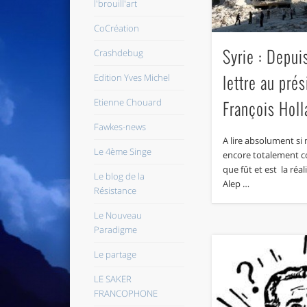
l'brouill'art
CoCréation
Syrie : Depui
Crashdebug
lettre au pré
Edition Yves Michel
Etienne Chouard
François Hol
Fawkes-news
A lire absolument si
Le 4ème Singe
encore totalement c
que fût et est la réal
Le blog de la
Alep …
Résistance
Le Nouveau
Paradigme
Le partage
LE SAKER
FRANCOPHONE