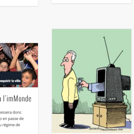
 à l’imMonde
cessera donc
ep en passe de
u régime de