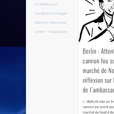
Le-Veilleur.com
Les Moutons Enragés
Nutrition Votre santé
tumblr : Thedailydeen
Berlin : Atten
camion fou s
marché de No
réflexion sur
de l’ambassa
I – BERLIN Hier en fi
camion est entré dan
marché de Noël à Ber