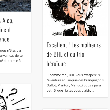
s Alep,
sident
lande
Excellent ! Les malheurs
 nous n’êtes pas
de BHL et du trio
onvaincus de ce
ité du terrain à
héroïque
Si comme moi, BHL vous exaspère, si
l’aventure en Turquie des branquignols
Duflot, Mariton, Menucci vous a paru
pathétique, faites vous plaisir, …