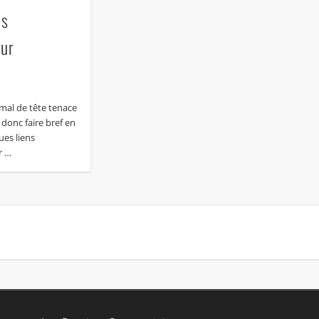
ns
our
 mal de tête tenace
s donc faire bref en
es liens
r …