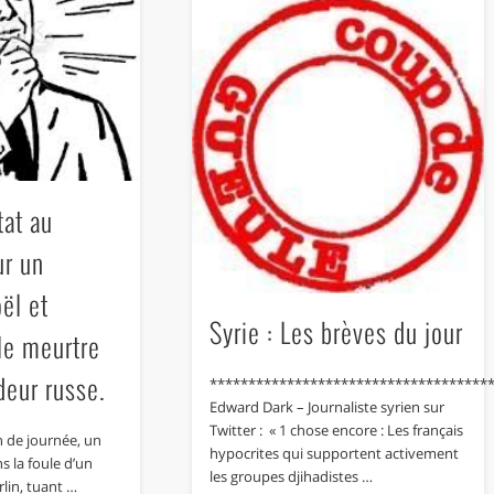
tat au
ur un
ël et
Syrie : Les brèves du jour
 le meurtre
deur russe.
************************************
Edward Dark – Journaliste syrien sur
Twitter : « 1 chose encore : Les français
n de journée, un
hypocrites qui supportent activement
s la foule d’un
les groupes djihadistes …
lin, tuant …