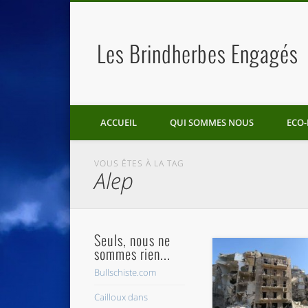
Les Brindherbes Engagés
ACCUEIL
QUI SOMMES NOUS
ECO-
VOUS ÊTES À LA TAG
Alep
Seuls, nous ne
sommes rien...
Bullschiste.com
Cailloux dans