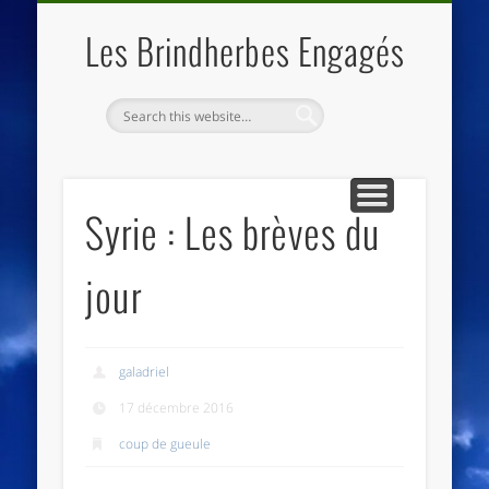
QUI SOMMES NOUS
LES ESSENTIELS
ECO-LIEUX
ACCUEIL
Les Brindherbes Engagés
Syrie : Les brèves du
jour
galadriel
17 décembre 2016
coup de gueule