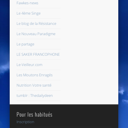
Fawkes-news
Le 4ème Singe
Le blog de la Résistance
Le Nouveau Paradigme
Le partage
LE SAKER FRANCOPHONE
Le-Veilleur.com
Les Moutons Enragés
Nutrition Votre santé
tumblr : Thedailydeen
Pour les habitués
Inscription