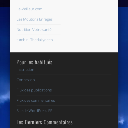
Le-Veilleur.com
Les Moutons Enragés
Nutrition Votre santé
tumblr : Thedailydeen
Pour les habitués
Inscription
Connexion
Flux des publications
Flux des commentaires
Site de WordPress-FR
Les Derniers Commentaires