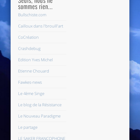
sommes rien...
Bullschiste.com
Cailloux dans l'brouill'art
CoCréation
Crashdebug
Edition Yves Michel
Etienne Chouard
Fawkes-news
Le 4ème Singe
Le blog de la Résistance
Le Nouveau Paradigme
Le partage
LE SAKER FRANCOPHONE