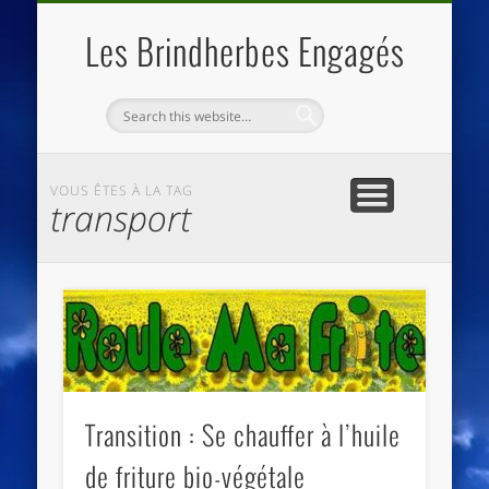
QUI SOMMES NOUS
LES ESSENTIELS
ECO-LIEUX
ACCUEIL
Les Brindherbes Engagés
VOUS ÊTES À LA TAG
transport
Transition : Se chauffer à l’huile
de friture bio-végétale