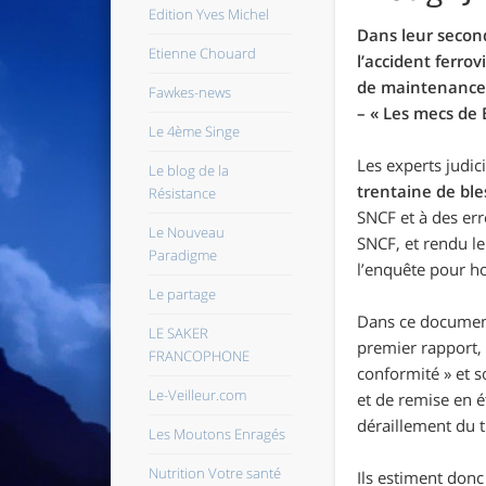
Edition Yves Michel
Dans leur secon
Etienne Chouard
l’accident ferro
de maintenance.
Fawkes-news
–
« Les mecs de B
Le 4ème Singe
Les experts judici
Le blog de la
trentaine de bles
Résistance
SNCF et à des err
Le Nouveau
SNCF, et rendu l
Paradigme
l’enquête pour ho
Le partage
Dans ce document
LE SAKER
premier rapport,
FRANCOPHONE
conformité »
et s
Le-Veilleur.com
et de remise en 
déraillement du t
Les Moutons Enragés
Nutrition Votre santé
Ils estiment donc