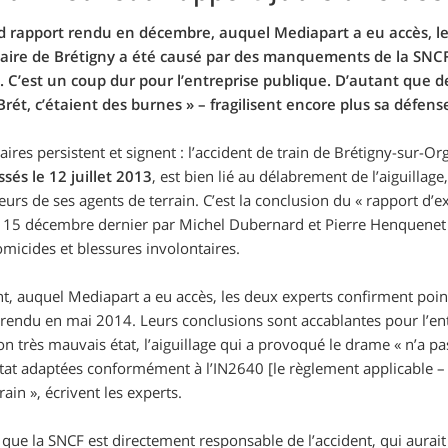
d rapport rendu en décembre, auquel Mediapart a eu accès, les
viaire de Brétigny a été causé par des manquements de la SNCF,
 C’est un coup dur pour l’entreprise publique. D’autant que d
rét, c’étaient des burnes » –
fragilisent encore plus sa défens
aires persistent et signent : l’accident de train de Brétigny-sur-Or
sés le 12 juillet 2013
, est bien lié au délabrement de l’aiguillag
eurs de ses agents de terrain. C’est la conclusion du
« rapport d’e
e 15 décembre dernier par Michel Dubernard et Pierre Henquenet a
micides et blessures involontaires.
, auquel Mediapart a eu accès, les deux experts confirment point
 rendu en mai 2014. Leurs conclusions sont accablantes pour l’en
on très mauvais état, l’aiguillage qui a provoqué le drame
«
n’a pa
état adaptées conformément à l’IN2640
[le règlement applicable –
rain »
, écrivent les experts.
 que la SNCF est directement responsable de l’accident, qui aurai