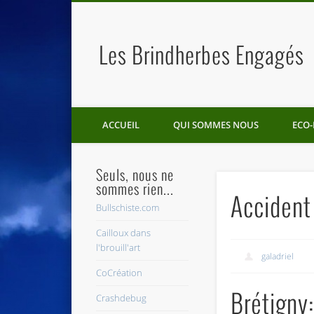
Les Brindherbes Engagés
ACCUEIL
QUI SOMMES NOUS
ECO-
Seuls, nous ne
sommes rien...
Accident
Bullschiste.com
Cailloux dans
l'brouill'art
galadriel
CoCréation
Brétigny
Crashdebug