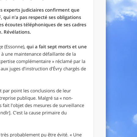
 experts judiciaires confirment que
 qui n’a pas respecté ses obligations
es écoutes téléphoniques de ses cadres
e. Révélations.
ge (Essonne),
qui a fait sept morts et une
e, à une maintenance défaillante de la
xpertise complémentaire »
réclamé par la
ux juges d’instruction d’Évry chargés de
 par point les conclusions de leur
treprise publique. Malgré sa
« non-
s fait l’objet des mesures de surveillance
 ndlr]
. C’est la cause primaire du
t très probablement pu être évité.
« Une