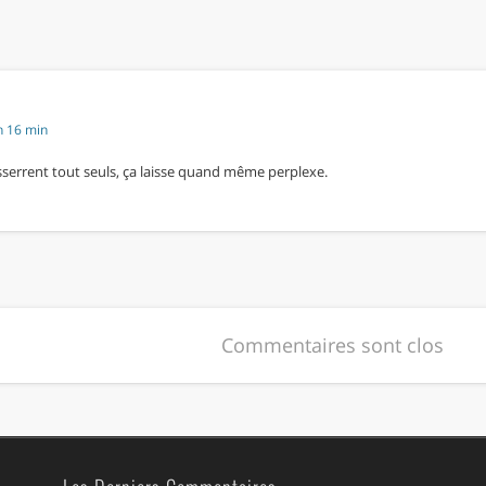
h 16 min
sserrent tout seuls, ça laisse quand même perplexe.
Commentaires sont clos