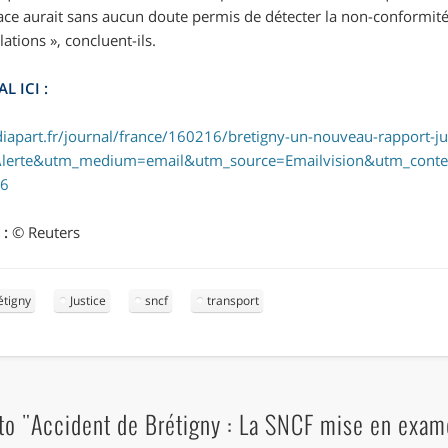
cace aurait sans aucun doute permis de détecter la non-conformité
lations »
, concluent-ils.
L ICI :
apart.fr/journal/france/160216/bretigny-un-nouveau-rapport-judi
lerte&utm_medium=email&utm_source=Emailvision&utm_conte
16
 :
© Reuters
étigny
Justice
sncf
transport
o "Accident de Brétigny : La SNCF mise en exam