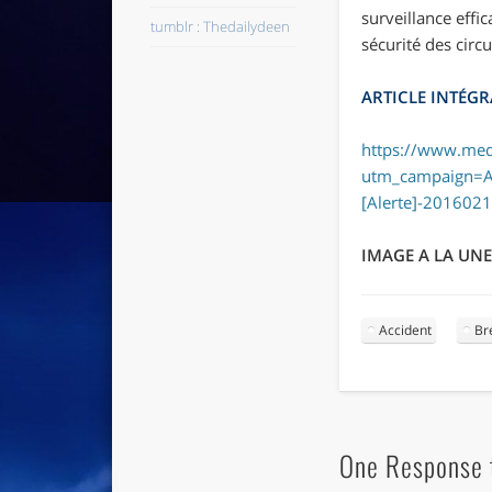
surveillance effi
tumblr : Thedailydeen
sécurité des circu
ARTICLE INTÉGRA
https://www.medi
utm_campaign=A
[Alerte]-201602
IMAGE A LA UNE
Accident
Br
One Response t