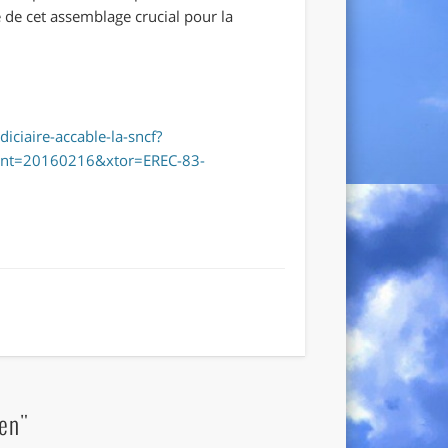
 de cet assemblage crucial pour la
ciaire-accable-la-sncf?
nt=20160216&xtor=EREC-83-
en"