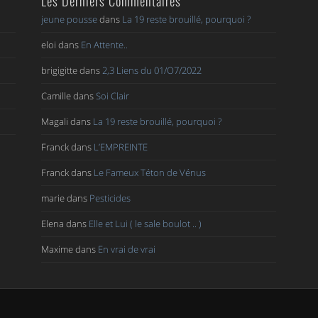
Les Derniers Commentaires
jeune pousse
dans
La 19 reste brouillé, pourquoi ?
eloi
dans
En Attente..
brigigitte
dans
2,3 Liens du 01/O7/2022
Camille
dans
Soi Clair
Magali
dans
La 19 reste brouillé, pourquoi ?
Franck
dans
L’EMPREINTE
Franck
dans
Le Fameux Téton de Vénus
marie
dans
Pesticides
Elena
dans
Elle et Lui ( le sale boulot .. )
Maxime
dans
En vrai de vrai