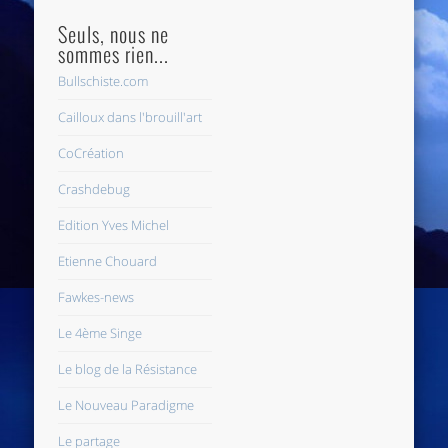
Seuls, nous ne
sommes rien...
Bullschiste.com
Cailloux dans l'brouill'art
CoCréation
Crashdebug
Edition Yves Michel
Etienne Chouard
Fawkes-news
Le 4ème Singe
Le blog de la Résistance
Le Nouveau Paradigme
Le partage