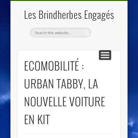
QUI SOMMES NOUS
LES ESSENTIELS
ECO-LIEUX
ACCUEIL
Les Brindherbes Engagés
ECOMOBILITÉ :
URBAN TABBY, LA
NOUVELLE VOITURE
EN KIT