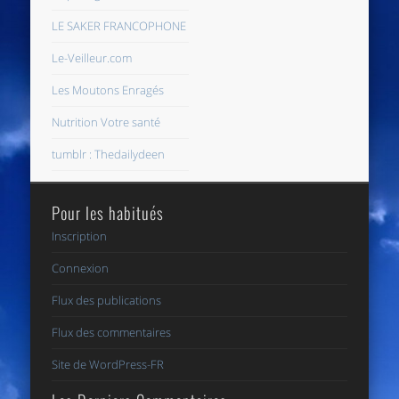
LE SAKER FRANCOPHONE
Le-Veilleur.com
Les Moutons Enragés
Nutrition Votre santé
tumblr : Thedailydeen
Pour les habitués
Inscription
Connexion
Flux des publications
Flux des commentaires
Site de WordPress-FR