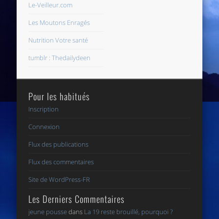
Le-Veilleur.com
Les Moutons Enragés
Nutrition Votre santé
tumblr : Thedailydeen
Pour les habitués
Inscription
Connexion
Flux des publications
Flux des commentaires
Site de WordPress-FR
Les Derniers Commentaires
jeune pousse
dans
La 19 reste brouillé, pourquoi ?