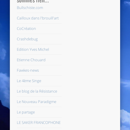
Bullschiste.com
Cailloux dans l'brouill'art
CoCréation
Crashdebug
Edition Yves Michel
Etienne Chouard
Fawkes-news
Le 4ème Singe
Le blog de la Résistance
Le Nouveau Paradigme
Le partage
LE SAKER FRANCOPHONE