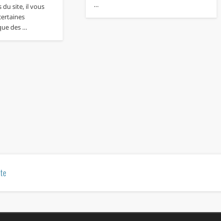
…
 du site, il vous
certaines
 que des …
te