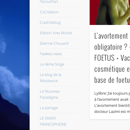
l'brouill'art
CoCréation
Crashdebug
L’avortement 
Edition Yves Michel
Etienne Chouard
obligatoire ?
Fawkes-news
FOETUS + Vac
Le 4ème Singe
cosmétique et
Le blog de la
base de foet
Résistance
Le Nouveau
Lylibre: J’ai toujours
Paradigme
à l’avortement avait 
L’avortement bientôt
Le partage
docteur Lazimi est
LE SAKER
FRANCOPHONE