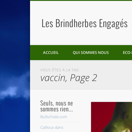
Les Brindherbes Engagés
ACCUEIL
QUI SOMMES NOUS
ECO-
VOUS ÊTES À LA TAG
vaccin, Page 2
Seuls, nous ne
sommes rien...
Bullschiste.com
Cailloux dans