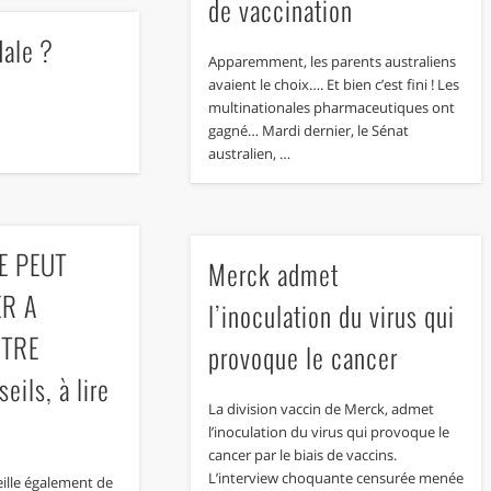
de vaccination
dale ?
Apparemment, les parents australiens
avaient le choix…. Et bien c’est fini ! Les
multinationales pharmaceutiques ont
gagné… Mardi dernier, le Sénat
australien, …
E PEUT
Merck admet
ER A
l’inoculation du virus qui
OTRE
provoque le cancer
eils, à lire
La division vaccin de Merck, admet
l’inoculation du virus qui provoque le
cancer par le biais de vaccins.
L’interview choquante censurée menée
eille également de