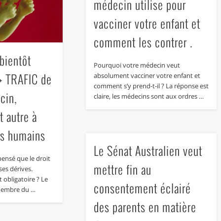
médecin utilise pour
vacciner votre enfant et
comment les contrer .
bientôt
Pourquoi votre médecin veut
 + TRAFIC de
absolument vacciner votre enfant et
comment s’y prend-t-il ? La réponse est
cin,
claire, les médecins sont aux ordres …
 autre à
us humains
Le Sénat Australien veut
 pensé que le droit
mettre fin au
ses dérives.
 obligatoire ? Le
consentement éclairé
 membre du …
des parents en matière