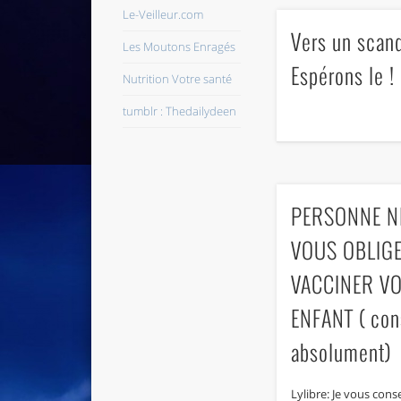
Le-Veilleur.com
Vers un scan
Les Moutons Enragés
Espérons le !
Nutrition Votre santé
tumblr : Thedailydeen
PERSONNE N
VOUS OBLIG
VACCINER V
ENFANT ( cons
absolument)
Lylibre: Je vous cons