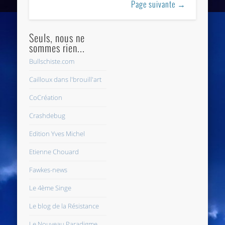
Page suivante →
Seuls, nous ne
sommes rien...
Bullschiste.com
Cailloux dans l'brouill'art
CoCréation
Crashdebug
Edition Yves Michel
Etienne Chouard
Fawkes-news
Le 4ème Singe
Le blog de la Résistance
Le Nouveau Paradigme