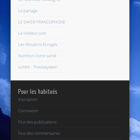
Le partage
LE SAKER FRANCOPHONE
Le-Veilleur.com
Les Moutons Enragés
Nutrition Votre santé
tumblr : Thedailydeen
Pour les habitués
Inscription
Connexion
Flux des publications
Flux des commentaires