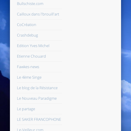
Bullschiste.com
Cailloux dans l'brouill'art
CoCréation
Crashdebug
Edition Yves Michel
Etienne Chouard
Fawkes-news
Le 4ème Singe
Le blog de la Résistance
Le Nouveau Paradigme
Le partage
LE SAKER FRANCOPHONE
Le-Veilleur.com