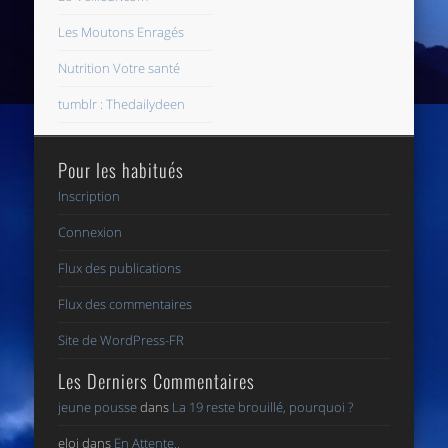
Les Moutons Enragés
Nutrition Votre santé
tumblr : Thedailydeen
Pour les habitués
Inscription
Connexion
Flux des publications
Flux des commentaires
Site de WordPress-FR
Les Derniers Commentaires
jeune pousse
dans
La 19 reste brouillé, pourquoi ?
eloi
dans
En Attente..