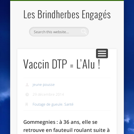
QUI SOMMES NOUS
LES ESSENTIELS
ECO-LIEUX
ACCUEIL
Les Brindherbes Engagés
Vaccin DTP = L’Alu !
jeune pousse
29 décembre 2014
Foutage de gueule
,
Santé
Gommegnies : à 36 ans, elle se
retrouve en fauteuil roulant suite à