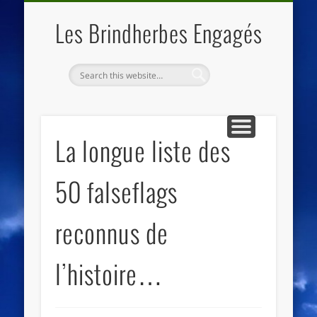
QUI SOMMES NOUS
LES ESSENTIELS
ECO-LIEUX
ACCUEIL
Les Brindherbes Engagés
La longue liste des
50 falseflags
reconnus de
l’histoire…