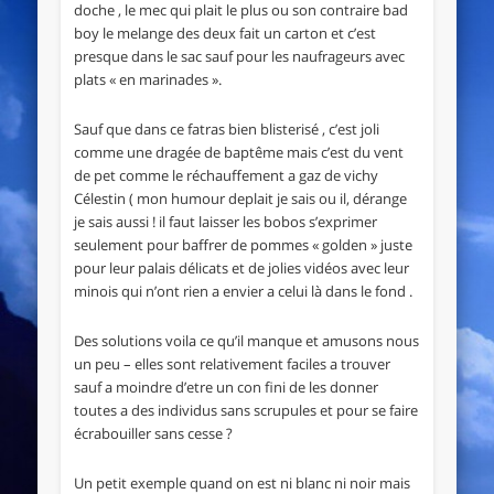
doche , le mec qui plait le plus ou son contraire bad
boy le melange des deux fait un carton et c’est
presque dans le sac sauf pour les naufrageurs avec
plats « en marinades ».
Sauf que dans ce fatras bien blisterisé , c’est joli
comme une dragée de baptême mais c’est du vent
de pet comme le réchauffement a gaz de vichy
Célestin ( mon humour deplait je sais ou il, dérange
je sais aussi ! il faut laisser les bobos s’exprimer
seulement pour baffrer de pommes « golden » juste
pour leur palais délicats et de jolies vidéos avec leur
minois qui n’ont rien a envier a celui là dans le fond .
Des solutions voila ce qu’il manque et amusons nous
un peu – elles sont relativement faciles a trouver
sauf a moindre d’etre un con fini de les donner
toutes a des individus sans scrupules et pour se faire
écrabouiller sans cesse ?
Un petit exemple quand on est ni blanc ni noir mais