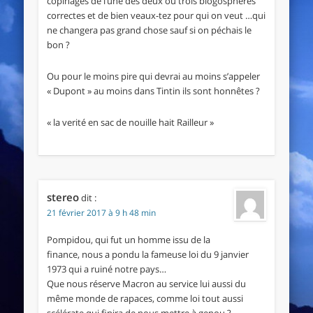
copinages de l’une des deux ou trois blogospheres
correctes et de bien veaux-tez pour qui on veut …qui
ne changera pas grand chose sauf si on péchais le
bon ?
Ou pour le moins pire qui devrai au moins s’appeler
« Dupont » au moins dans Tintin ils sont honnêtes ?
« la verité en sac de nouille hait Railleur »
stereo
dit :
21 février 2017 à 9 h 48 min
Pompidou, qui fut un homme issu de la
finance, nous a pondu la fameuse loi du 9 janvier
1973 qui a ruiné notre pays…
Que nous réserve Macron au service lui aussi du
même monde de rapaces, comme loi tout aussi
scélérate qui finira de nous mettre à genou ?