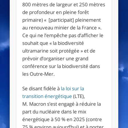
800 mètres de largeur et 250 mètres
de profondeur en pleine forêt
primaire)
«
[participait]
pleinement
au renouveau minier de la France
»
.
Ce qui ne l’empêche pas d’afficher le
souhait que
«
la biodiversité
ultramarine soit protégée
»
et de
prévoir d’organiser une grand
conférence sur la biodiversité dans
les Outre-Mer.
Se disant fidèle à
la loi sur la
transition énergétique
(
LTE
),
M. Macron s’est engagé à réduire la
part du nucléaire dans le mix
énergétique à 50
% en 2025 (contre
75
% environ aujourd’hui) et à porter