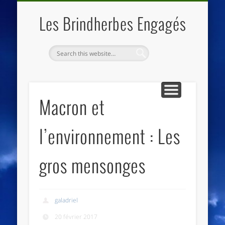
QUI SOMMES NOUS
LES ESSENTIELS
ECO-LIEUX
ACCUEIL
Les Brindherbes Engagés
Macron et
l’environnement : Les
gros mensonges
galadriel
20 février 2017