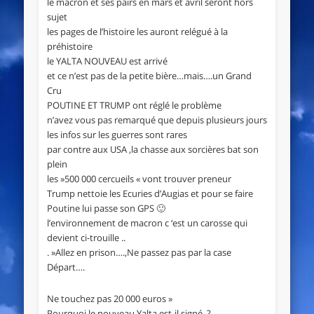
le macron et ses pairs en mars et avril seront hors
sujet
les pages de l’histoire les auront relégué à la
préhistoire
le YALTA NOUVEAU est arrivé
et ce n’est pas de la petite bière…mais….un Grand
Cru
POUTINE ET TRUMP ont réglé le problème
n’avez vous pas remarqué que depuis plusieurs jours
les infos sur les guerres sont rares
par contre aux USA ,la chasse aux sorcières bat son
plein
les »500 000 cercueils « vont trouver preneur
Trump nettoie les Ecuries d’Augias et pour se faire
Poutine lui passe son GPS 🙂
l’environnement de macron c ‘est un carosse qui
devient ci-trouille ..
. »Allez en prison….,Ne passez pas par la case
Départ….
Ne touchez pas 20 000 euros »
Pourquoi le nouveau Yalta est-il signé, ?