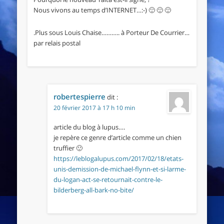
Nous vivons au temps d’INTERNET…:-) 🙂 🙂 🙂
.Plus sous Louis Chaise……….. à Porteur De Courrier…
par relais postal
robertespierre
dit :
20 février 2017 à 17 h 10 min
article du blog à lupus….
je repère ce genre d’article comme un chien
truffier 🙂
https://leblogalupus.com/2017/02/18/etats-
unis-demission-de-michael-flynn-et-si-larme-
du-logan-act-se-retournait-contre-le-
bilderberg-all-bark-no-bite/