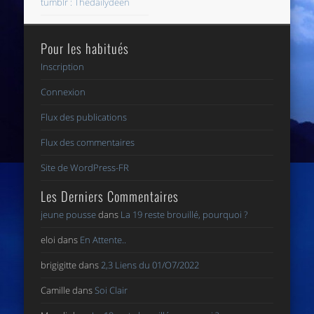
tumblr : Thedailydeen
Pour les habitués
Inscription
Connexion
Flux des publications
Flux des commentaires
Site de WordPress-FR
Les Derniers Commentaires
jeune pousse
dans
La 19 reste brouillé, pourquoi ?
eloi
dans
En Attente..
brigigitte
dans
2,3 Liens du 01/O7/2022
Camille
dans
Soi Clair