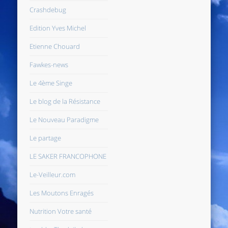
Crashdebug
Edition Yves Michel
Etienne Chouard
Fawkes-news
Le 4ème Singe
Le blog de la Résistance
Le Nouveau Paradigme
Le partage
LE SAKER FRANCOPHONE
Le-Veilleur.com
Les Moutons Enragés
Nutrition Votre santé