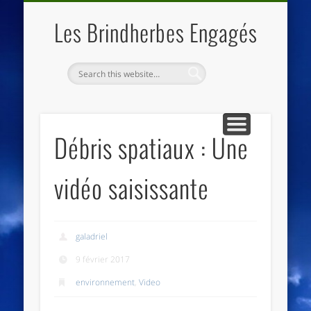
QUI SOMMES NOUS
LES ESSENTIELS
ECO-LIEUX
ACCUEIL
Les Brindherbes Engagés
Débris spatiaux : Une
vidéo saisissante
galadriel
9 février 2017
environnement
,
Video