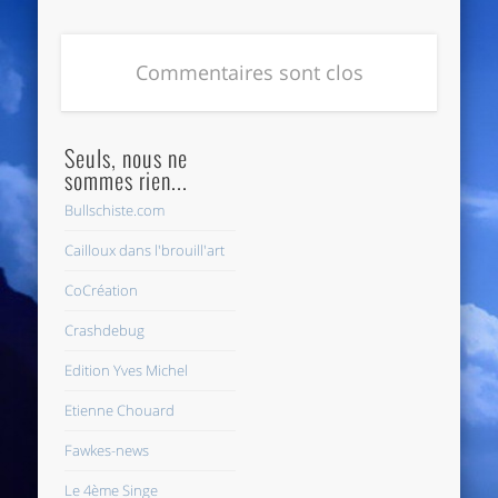
Commentaires sont clos
Seuls, nous ne
sommes rien...
Bullschiste.com
Cailloux dans l'brouill'art
CoCréation
Crashdebug
Edition Yves Michel
Etienne Chouard
Fawkes-news
Le 4ème Singe