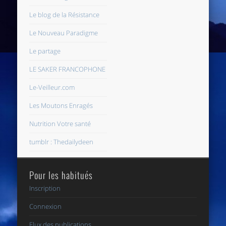
Le blog de la Résistance
Le Nouveau Paradigme
Le partage
LE SAKER FRANCOPHONE
Le-Veilleur.com
Les Moutons Enragés
Nutrition Votre santé
tumblr : Thedailydeen
Pour les habitués
Inscription
Connexion
Flux des publications