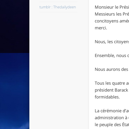
Monsieur le Prés
tumblr : Thedailydeen
Messieurs les Pr
concitoyens amér
merci.
Nous, les citoye
Ensemble, nous d
Nous aurons des d
Tous les quatre a
président Barack 
formidables.
La cérémonie d’au
administration à
le peuple des Éta