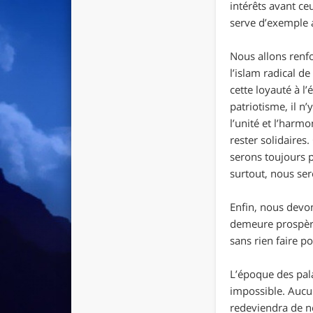
intérêts avant c
serve d’exemple 
Nous allons renfo
l’islam radical d
cette loyauté à l
patriotisme, il n
l’unité et l’har
rester solidaires
serons toujours p
surtout, nous se
Enfin, nous devon
demeure prospère.
sans rien faire p
L’époque des pala
impossible. Aucun
redeviendra de n