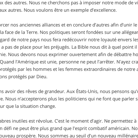
eux des autres. Nous ne cherchons pas à imposer notre mode de vi
aux autres. Nous voulons être un exemple d’excellence.
rcer nos anciennes alliances et en conclure d’autres afin d’unir 
e la face de la Terre. Nos politiques seront fondées sur une allége
’égard de notre pays nous fera redécouvrir notre loyauté envers 
’y a pas de place pour les préjugés. La
Bible
nous dit à quel point 
monie. Nous devons nous exprimer ouvertement afin de débattre h
. Quand l’Amérique est unie, personne ne peut l’arrêter. N’ayez 
rotégés par les hommes et les femmes extraordinaires de notre ar
rons protégés par Dieu.
s avoir des rêves de grandeur. Aux États-Unis, nous pensons qu’u
 Nous n’accepterons plus les politiciens qui ne font que parler 
our que la situation change.
bres inutiles est révolue. C’est le moment d’agir. Ne permettez à
 défi ne peut être plus grand que l’esprit combatif américain. N
ouveau prospère. Nous sommes au seuil d’un nouveau millénaire