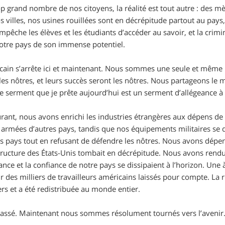
p grand nombre de nos citoyens, la réalité est tout autre : des mè
 villes, nos usines rouillées sont en décrépitude partout au pay
mpêche les élèves et les étudiants d’accéder au savoir, et la crimin
notre pays de son immense potentiel.
ain s’arrête ici et maintenant. Nous sommes une seule et même na
 les nôtres, et leurs succès seront les nôtres. Nous partageons
Le serment que je prête aujourd’hui est un serment d’allégeance à
ant, nous avons enrichi les industries étrangères aux dépens de 
 armées d’autres pays, tandis que nos équipements militaires se
es pays tout en refusant de défendre les nôtres. Nous avons dépens
structure des États-Unis tombait en décrépitude. Nous avons rendu
sance et la confiance de notre pays se dissipaient à l’horizon. Une
 des milliers de travailleurs américains laissés pour compte. La 
rs et a été redistribuée au monde entier.
e passé. Maintenant nous sommes résolument tournés vers l’avenir