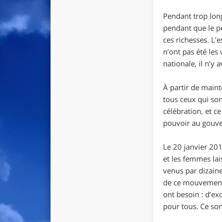
Pendant trop long
pendant que le pe
ces richesses. L’
n’ont pas été les 
nationale, il n’y 
À partir de maint
tous ceux qui sont
célébration, et c
pouvoir au gouve
Le 20 janvier 20
et les femmes la
venus par dizain
de ce mouvement, 
ont besoin : d’ex
pour tous. Ce son