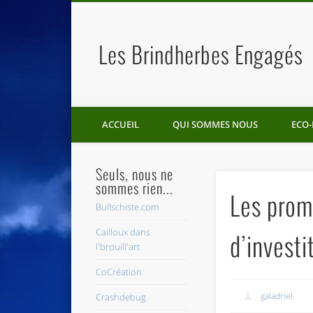
Les Brindherbes Engagés
ACCUEIL
QUI SOMMES NOUS
ECO-
Seuls, nous ne
sommes rien...
Les prom
Bullschiste.com
Cailloux dans
d’investi
l'brouill'art
CoCréation
galadriel
Crashdebug