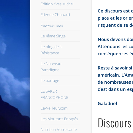
Edition Yves Michel
Ce discours est 
Etienne Chouard
place et les ori
risquent de se d
Fawkes-news
Le 4ème Singe
Nous devons don
Attendons les co
Le blog de la
Résistance
conséquences éc
Le Nouveau
Reste à savoir s
Paradigme
américain. L’Amé
Le partage
de nombreuses r
c’est dans un es
LE SAKER
FRANCOPHONE
Galadriel
Le-Veilleur.com
Discours
Les Moutons Enragés
Nutrition Votre santé