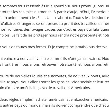
 sommes tous rassemblés ici aujourd’hui, nous promulguons un 
 et toutes les capitales du monde. À partir d’aujourd’hui, l’Amériqu
 sera uniquement « les États-Unis d’abord ». Toutes les décisions
d’affaires étrangères seront prises au profit des travailleurs amé
os frontières des ravages causés par d’autres pays qui fabriquent
plois. Le fait de les protéger nous rendra notre prospérité et not
r vous de toutes mes forces. Et je compte ne jamais vous décevoi
ont vaincre à nouveau, vaincre comme ils n’ont jamais vaincu. No
os frontières, nous allons retrouver notre santé, et nous allons ret
ruire de nouvelles routes et autoroutes, de nouveaux ponts, aéro
lleux pays. Nous allons sortir les gens de l’aide sociale et leur r
in d’œuvre américaine, avec le travail des Américains.
deux règles simples : acheter américain et embaucher américain. 
s autres pays du monde, mais ils doivent comprendre que chaque p