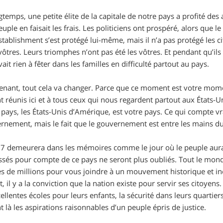
temps, une petite élite de la capitale de notre pays a profité d
uple en faisait les frais. Les politiciens ont prospéré, alors que l
establishment s’est protégé lui-même, mais il n’a pas protégé les c
vôtres. Leurs triomphes n’ont pas été les vôtres. Et pendant qu’ils 
avait rien à fêter dans les familles en difficulté partout au pays.
enant, tout cela va changer. Parce que ce moment est votre moment
 réunis ici et à tous ceux qui nous regardent partout aux États-Uni
e pays, les États-Unis d’Amérique, est votre pays. Ce qui compte vr
rnement, mais le fait que le gouvernement est entre les mains d
17 demeurera dans les mémoires comme le jour où le peuple aura
issés pour compte de ce pays ne seront plus oubliés. Tout le mon
es de millions pour vous joindre à un mouvement historique et in
il y a la conviction que la nation existe pour servir ses citoyens
cellentes écoles pour leurs enfants, la sécurité dans leurs quartie
t là les aspirations raisonnables d’un peuple épris de justice.