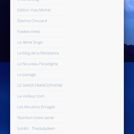
Edition Yves Michel
Etienne Chouard
Fawkes-news
Le 4ème Singe
Le blog de la Résistance
Le Nouveau Paradigme
Le partage
LE SAKER FRANCOPHONE
Le-Veilleur.com
Les Moutons Enragés
Nutrition Votre santé
tumblr : Thedailydeen