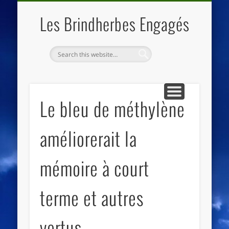
QUI SOMMES NOUS
LES ESSENTIELS
ECO-LIEUX
ACCUEIL
Les Brindherbes Engagés
Le bleu de méthylène
améliorerait la
mémoire à court
terme et autres
vertus