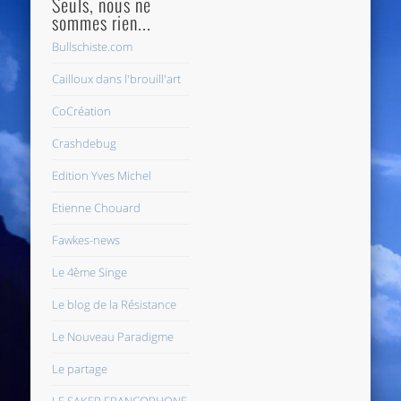
Seuls, nous ne
sommes rien...
Bullschiste.com
Cailloux dans l'brouill'art
CoCréation
Crashdebug
Edition Yves Michel
Etienne Chouard
Fawkes-news
Le 4ème Singe
Le blog de la Résistance
Le Nouveau Paradigme
Le partage