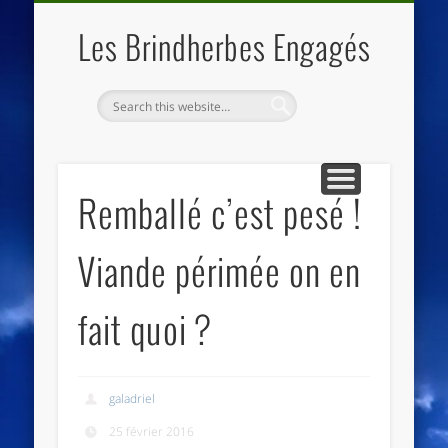
QUI SOMMES NOUS
LES ESSENTIELS
ECO-LIEUX
ACCUEIL
Les Brindherbes Engagés
Remballé c’est pesé !
Viande périmée on en
fait quoi ?
galadriel
25 février 2016