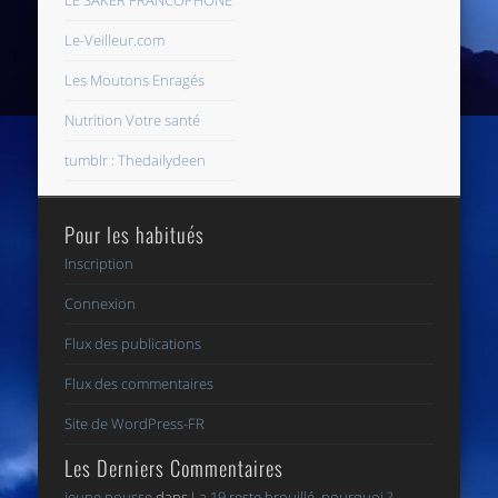
LE SAKER FRANCOPHONE
Le-Veilleur.com
Les Moutons Enragés
Nutrition Votre santé
tumblr : Thedailydeen
Pour les habitués
Inscription
Connexion
Flux des publications
Flux des commentaires
Site de WordPress-FR
Les Derniers Commentaires
jeune pousse
dans
La 19 reste brouillé, pourquoi ?