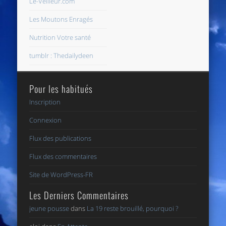
Le-Veilleur.com
Les Moutons Enragés
Nutrition Votre santé
tumblr : Thedailydeen
Pour les habitués
Inscription
Connexion
Flux des publications
Flux des commentaires
Site de WordPress-FR
Les Derniers Commentaires
jeune pousse
dans
La 19 reste brouillé, pourquoi ?