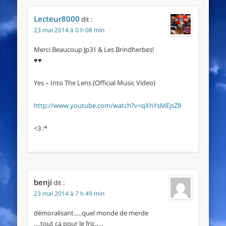
Lecteur8000
dit :
23 mai 2014 à 0 h 08 min
Merci Beaucoup Jp31 & Les Brindherbes!
♥♥
Yes – Into The Lens (Official Music Video)
http://www.youtube.com/watch?v=qXhYsMEjsZ8
<3 :*
benji
dit :
23 mai 2014 à 7 h 49 min
démoralisant…..quel monde de merde
….tout ça pour le fric…..