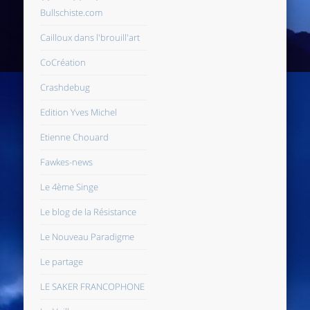
Bullschiste.com
Cailloux dans l'brouill'art
CoCréation
Crashdebug
Edition Yves Michel
Etienne Chouard
Fawkes-news
Le 4ème Singe
Le blog de la Résistance
Le Nouveau Paradigme
Le partage
LE SAKER FRANCOPHONE