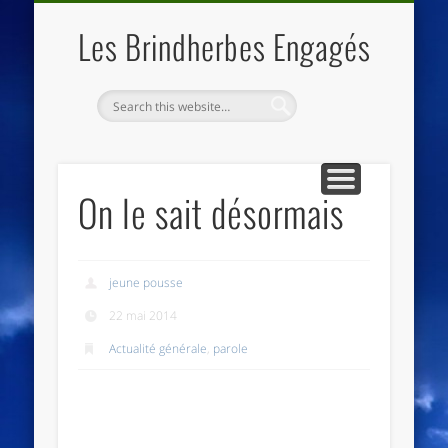
QUI SOMMES NOUS
LES ESSENTIELS
ECO-LIEUX
ACCUEIL
Les Brindherbes Engagés
On le sait désormais
jeune pousse
22 mai 2014
Actualité générale
,
parole