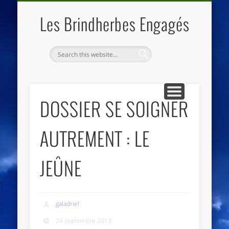
QUI SOMMES NOUS
LES ESSENTIELS
ECO-LIEUX
ACCUEIL
Les Brindherbes Engagés
DOSSIER SE SOIGNER
AUTREMENT : LE
JEÛNE
galadriel
24 septembre 2013