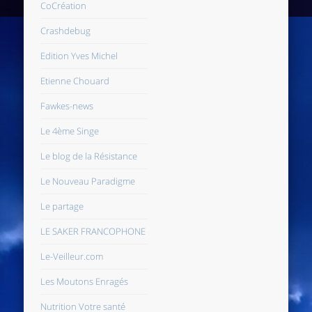
CoCréation
Crashdebug
Edition Yves Michel
Etienne Chouard
Fawkes-news
Le 4ème Singe
Le blog de la Résistance
Le Nouveau Paradigme
Le partage
LE SAKER FRANCOPHONE
Le-Veilleur.com
Les Moutons Enragés
Nutrition Votre santé