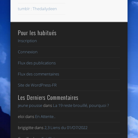
tumblr : Thedailydeen
Pour les habitués
Inscription
Connexion
Flux des publications
Flux des commentaires
Site de WordPress-FR
Les Derniers Commentaires
jeune pousse
dans
La 19 reste brouillé, pourquoi ?
eloi
dans
En Attente..
brigigitte
dans
2,3 Liens du 01/O7/2022