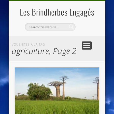
QUI SOMMES NOUS
LES ESSENTIELS
ECO-LIEUX
ACCUEIL
Les Brindherbes Engagés
VOUS ÊTES À LA TAG
agriculture, Page 2