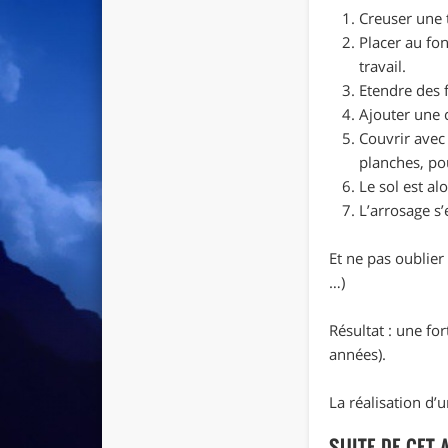
Creuser une 
Placer au fon
travail.
Etendre des f
Ajouter une 
Couvrir avec 
planches, pou
Le sol est al
L’arrosage s’
Et ne pas oublier
…)
Résultat : une fo
années).
La réalisation d’
SUITE DE CET 