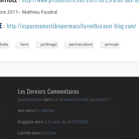
obre 2011
– Mathieu Foudral
E
:
http://espacecomestiblepermacultureetbio.over-blog.com/
Butte
faire
jardinage
permaculture
principe
Les Derniers Commentaires
jeune pousse
dans
La 19 reste brouillé, pourquoi ?
eloi
dans
En Attente..
brigigitte
dans
2,3 Liens du 01/O7/2022
Camille
dans
Soi Clair