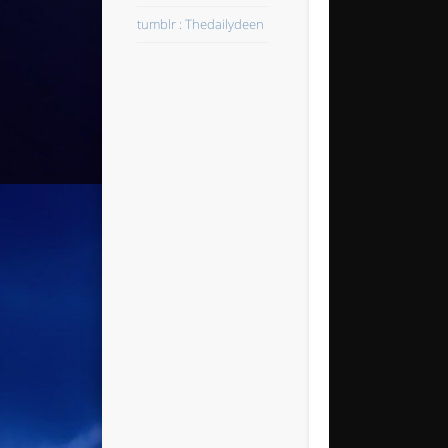
tumblr : Thedailydeen