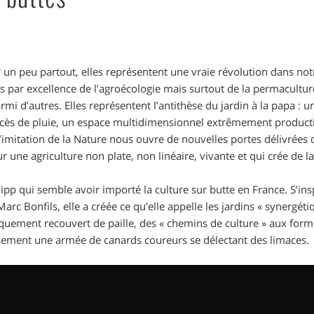
ir un peu partout, elles représentent une vraie révolution dans not
s par excellence de l’agroécologie mais surtout de la permaculture
i d’autres. Elles représentent l’antithèse du jardin à la papa : un 
excès de pluie, un espace multidimensionnel extrêmement producti
l’imitation de la Nature nous ouvre de nouvelles portes délivrées 
r une agriculture non plate, non linéaire, vivante et qui crée de la f
lipp qui semble avoir importé la culture sur butte en France. S’in
arc Bonfils, elle a créée ce qu’elle appelle les jardins « synergéti
iquement recouvert de paille, des « chemins de culture » aux for
ment une armée de canards coureurs se délectant des limaces.