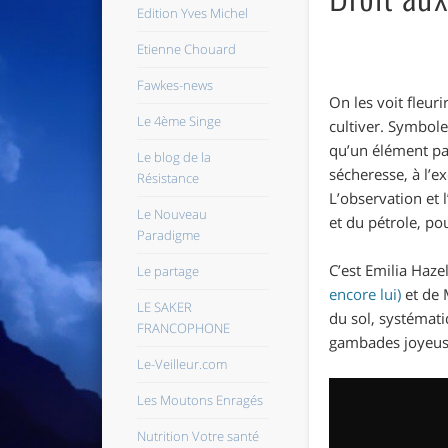
Edition Yves Michel
Etienne Chouard
Fawkes-news
On les voit fleur
Le 4ème Singe
cultiver. Symbole
qu’un élément parm
Le blog de la
sécheresse, à l’
Résistance
L’observation et 
Le Nouveau
et du pétrole, pou
Paradigme
C’est Emilia Haze
Le partage
encore lui)
et de M
LE SAKER
du sol, systémat
FRANCOPHONE
gambades joyeuse
Le-Veilleur.com
Les Moutons Enragés
Nutrition Votre santé