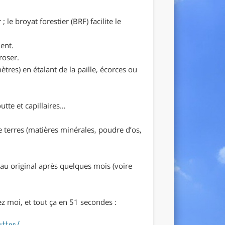
le broyat forestier (BRF) facilite le
ment.
roser.
ètres) en étalant de la paille, écorces ou
utte et capillaires…
 terres (matières minérales, poudre d’os,
eau original après quelques mois (voire
ez moi, et tout ça en 51 secondes :
uttes/