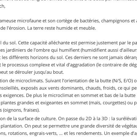
ch,
fameuse microfaune et son cortège de bactéries, champignons et a
e l’érosion. La terre reste humide et meuble.
l du sol. Cette capacité alléchante est permise justement par le pa
ces jardiniers de l’ombre qui humifient (humidifient aussi d’ailleu
 les différents horizons du sol. Ces derniers ne sont jamais dé
et le processus complexe et vital d’aggradation (le contraire de d
peut se dérouler jusqu’au bout.
tion de microclimats. Suivant l’orientation de la butte (N/S, E/O)
soleillés, exposés aux vents dominants, chauds, froids, ce qui pe
rs exigences. De plus le microclimat en sommet et bas de la butte
plantes grandes et exigeantes en sommet (maïs, courgettes) ou plu
 (oignons, fraises).
n de la surface de culture. On passe du 2D à la 3D : la surélévati
e plantation. On peut se permettre une grande diversité de végét
ons, rotations, engrais-verts, … et les rendements. Un exemple d’ag