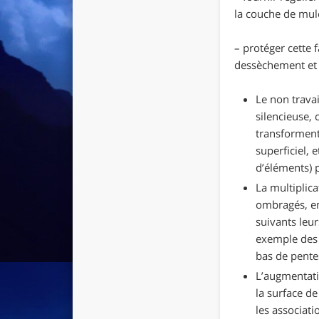
la couche de mul
– protéger cette 
dessèchement et d
Le non travai
silencieuse, 
transforment
superficiel, 
d’éléments) 
La multiplica
ombragés, en
suivants leu
exemple des 
bas de pentes
L’augmentatio
la surface d
les associati