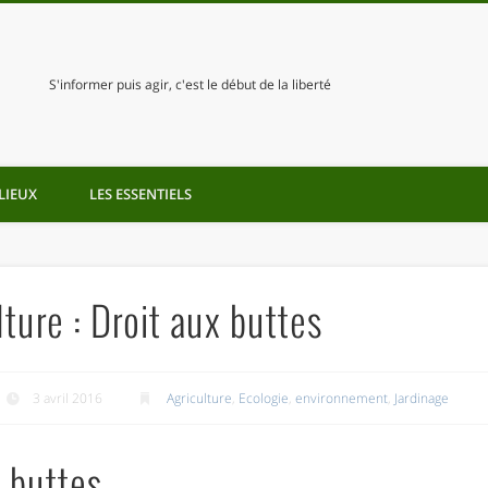
S'informer puis agir, c'est le début de la liberté
LIEUX
LES ESSENTIELS
ture : Droit aux buttes
3 avril 2016
Agriculture
,
Ecologie
,
environnement
,
Jardinage
x buttes