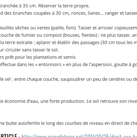
tranchée à 35 cm. Réserver la terre propre.
d des branches coupées à 30 cm, ronces, lianes… ranger et tasser ; 
euilles sèches ou vertes (paille, foin). Tasser et arroser copieuse
couche de fumier ou compost (bouses, fientes) ; ne plus tasser, ar
la terre extraite ; aplanir et établir des passages (30 cm tous les m
r circuler sans tasser le sol.
ors prêt pour les plantations et semis
effectue dans les « entonnoirs » en plus de l’aspersion, goutte à go
 le sel : entre chaque couche, saupoudrer un peu de cendres ou de
rte économie d’eau, une forte production. Le sol retrouve son niv
une butte autofertile le long des courbes de niveau en direct de ch
ARTICLE
:
http://www.prisedeterre.net/2011/10/25/droit-aux-b