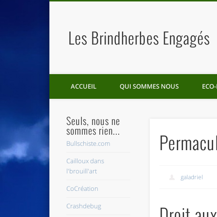
Les Brindherbes Engagés
ACCUEIL
QUI SOMMES NOUS
ECO-
Seuls, nous ne
sommes rien...
Permacul
Bullschiste.com
Cailloux dans
l'brouill'art
galadriel
CoCréation
Crashdebug
Droit au