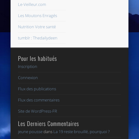
Le-Veilleur.com
Les Moutons Enragés
Nutrition Votre santé
tumblr : Thedailydeen
Pour les habitués
Inscription
Connexion
Flux des publications
Flux des commentaires
Site de WordPress-FR
Les Derniers Commentaires
jeune pousse
dans
La 19 reste brouillé, pourquoi ?