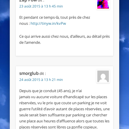
dit :
23 août 2015 à 13 h 45 min
Et pendant ce temps-là, tout près de chez
nous :
http://tinyw.in/kvPw
Ce qui arrive aussi chez nous, d’ailleurs, au détail près
de l’amende.
smorglub
dit :
24 août 2015 à 13 h 21 min
Depuis que je conduit (45 ans), je n’ai
jamais vu aucune voiture d’handicapé sur les places
réservées, vu le prix que coute un parking je ne voit
guerre l’utilité d’avoir autant de places réservées, une
seule serait bien suffisante par parking car chercher
une place aux heures d’affluence alors que toutes les
places réservées sont libres ça gonfle copieux.