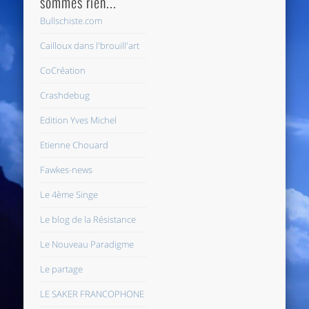
sommes rien...
Bullschiste.com
Cailloux dans l'brouill'art
CoCréation
Crashdebug
Edition Yves Michel
Etienne Chouard
Fawkes-news
Le 4ème Singe
Le blog de la Résistance
Le Nouveau Paradigme
Le partage
LE SAKER FRANCOPHONE