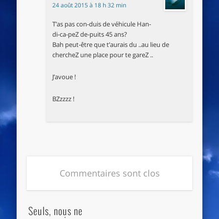
24 août 2015 à 18 h 32 min
T’as pas con-duis de véhicule Han-
di-ca-peZ de-puits 45 ans?
Bah peut-être que t’aurais du ..au lieu de
chercheZ une place pour te gareZ ..
J’avoue !
BZzzzz !
Commentaires sont clos
Seuls, nous ne