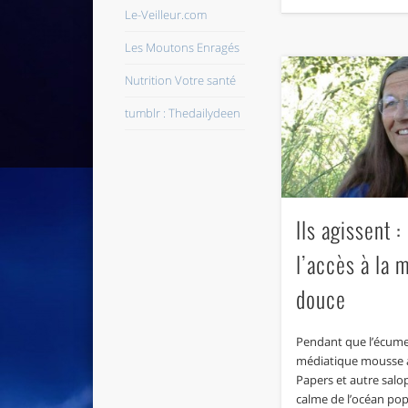
Le-Veilleur.com
Les Moutons Enragés
Nutrition Votre santé
tumblr : Thedailydeen
Ils agissent : 
l’accès à la 
douce
Pendant que l’écume
médiatique mousse
Papers et autre salop
calme de l’océan pop