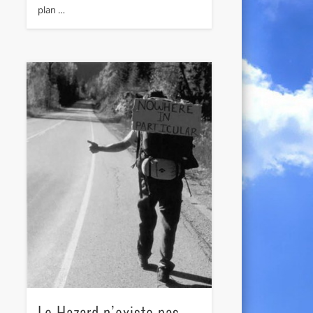
plan …
Le Hazard n’existe pas,