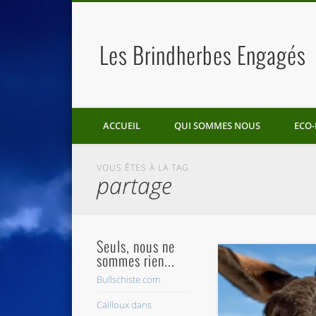
Les Brindherbes Engagés
ACCUEIL
QUI SOMMES NOUS
ECO-
VOUS ÊTES À LA TAG
partage
Seuls, nous ne
sommes rien...
Bullschiste.com
Cailloux dans