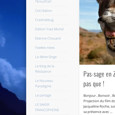
l'brouill'art
CoCréation
Crashdebug
Edition Yves Michel
Etienne Chouard
Fawkes-news
Le 4ème Singe
Le blog de la
Résistance
Pas-sage en Z
Le Nouveau
pas que !
Paradigme
Le partage
Bonjour , Bonsoir , 
Projection du film 
LE SAKER
Jacqueline Roche, su
FRANCOPHONE
sa présence avec …