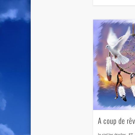
A coup de rê
le ciel,les étoiles.. ET