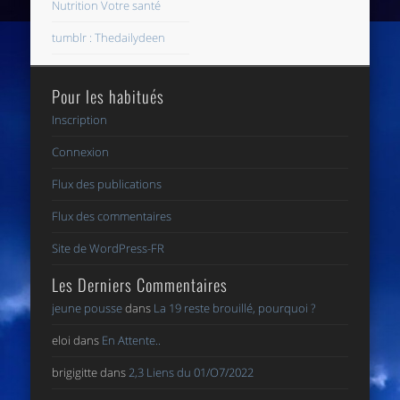
Nutrition Votre santé
tumblr : Thedailydeen
Pour les habitués
Inscription
Connexion
Flux des publications
Flux des commentaires
Site de WordPress-FR
Les Derniers Commentaires
jeune pousse
dans
La 19 reste brouillé, pourquoi ?
eloi
dans
En Attente..
brigigitte
dans
2,3 Liens du 01/O7/2022