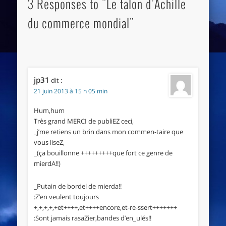
3 Responses to "Le talon d’Achille
du commerce mondial"
jp31
dit :
21 juin 2013 à 15 h 05 min
Hum,hum
Très grand MERCI de publiEZ ceci,
_j’me retiens un brin dans mon commen-taire que
vous liseZ,
_(ça bouillonne +++++++++que fort ce genre de
mierdA!!)
_Putain de bordel de mierda!!
:Z’en veulent toujours
+,+,+,+,+et++++,et++++encore,et-re-ssert+++++++
:Sont jamais rasaZier,bandes d’en_ulés!!