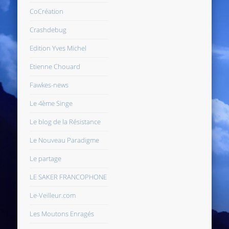
CoCréation
Crashdebug
Edition Yves Michel
Etienne Chouard
Fawkes-news
Le 4ème Singe
Le blog de la Résistance
Le Nouveau Paradigme
Le partage
LE SAKER FRANCOPHONE
Le-Veilleur.com
Les Moutons Enragés