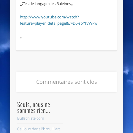
_C’est le langage des Baleines,,
http://www.youtube.com/watch?
feature=player_detailpage&v=D6-spYtVWkw
,,
Commentaires sont clos
Seuls, nous ne
sommes rien...
Bullschiste.com
Cailloux dans l'brouill'art