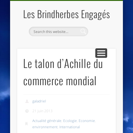
QUI SOMMES NOUS
LES ESSENTIELS
ECO-LIEUX
ACCUEIL
Les Brindherbes Engagés
Le talon d’Achille du
commerce mondial
galadriel
21 juin 2013
Actualité générale
,
Ecologie
,
Economie
,
environnement
,
International