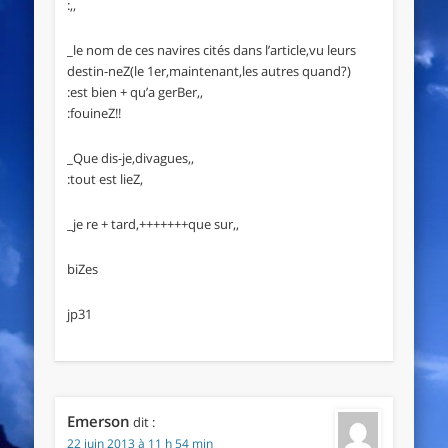
:,,
_le nom de ces navires cités dans l’article,vu leurs
destin-neZ(le 1er,maintenant,les autres quand?)
:est bien + qu’a gerBer,,
:fouineZ!!
_Que dis-je,divagues,,
:tout est lieZ,
_je re + tard,+++++++que sur,,
biZes
jp31
Emerson
dit :
22 juin 2013 à 11 h 54 min