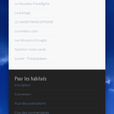
Le Nouveau Paradigme
Le partage
LE SAKER FRANCOPHONE
Le-Veilleur.com
Les Moutons Enragés
Nutrition Votre santé
tumblr : Thedailydeen
Pour les habitués
Inscription
Connexion
Flux des publications
Flux des commentaires