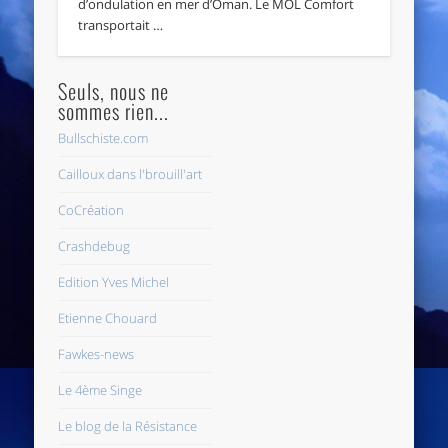
d’ondulation en mer d’Oman. Le MOL Comfort
transportait …
Seuls, nous ne
sommes rien...
Bullschiste.com
Cailloux dans l'brouill'art
CoCréation
Crashdebug
Edition Yves Michel
Etienne Chouard
Fawkes-news
Le 4ème Singe
Le blog de la Résistance