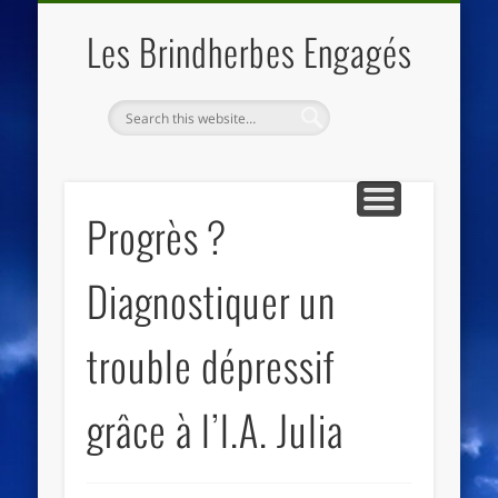
QUI SOMMES NOUS
LES ESSENTIELS
ECO-LIEUX
ACCUEIL
Les Brindherbes Engagés
Progrès ?
Diagnostiquer un
trouble dépressif
grâce à l’I.A. Julia