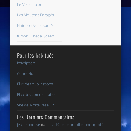
Le-Veilleur.com
Les Moutons Enragés
Nutrition Votre santé
tumblr : Thedailydeen
Pour les habitués
Inscription
Connexion
Flux des publications
Flux des commentaires
Site de WordPress-FR
Les Derniers Commentaires
jeune pousse
dans
La 19 reste brouillé, pourquoi ?