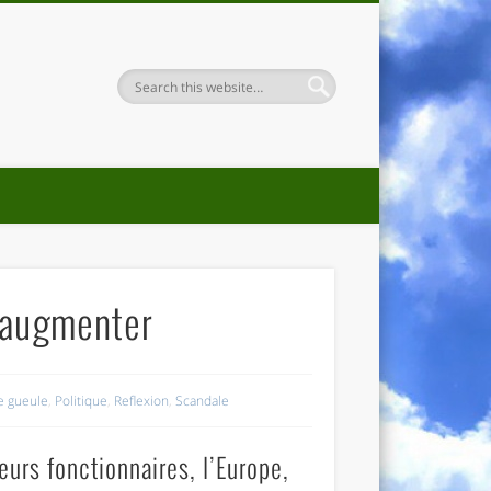
a augmenter
e gueule
,
Politique
,
Reflexion
,
Scandale
eurs fonctionnaires, l’Europe,