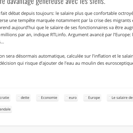
tre davantage généreuse avec les siens.
i fait débat depuis toujours: le salaire plus que confortable octro
verse une tempête marquée notamment par la crise des migrants et
rend aujourd’hui que le salaire de ses fonctionnaires va être au
 millions par an, indique RTLinfo. Argument avancé par l’Europe: 
s…
n sera désormais automatique, calculée sur l’inflation et le salai
écision qui risque d’ajouter de l’eau au moulin des eurosceptiqu
ratie
dette
Economie
euro
Europe
Le salaire d
andale