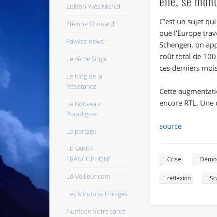
elle, se mon
Edition Yves Michel
C’est un sujet qu
Etienne Chouard
que l’Europe tra
Fawkes-news
Schengen, on app
coût total de 100
Le 4ème Singe
ces derniers moi
Le blog de la
Résistance
Cette augmentatio
encore RTL. Une d
Le Nouveau
Paradigme
source
Le partage
LE SAKER
FRANCOPHONE
Crise
Démoc
Le-Veilleur.com
reflexion
Sc
Les Moutons Enragés
Nutrition Votre santé