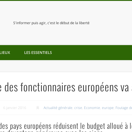
S'informer puis agir, c'est le début de la liberté
LIEUX
LES ESSENTIELS
re des fonctionnaires européens v
6 janvier 2016
Actualité générale
,
crise
,
Economie
,
europe
,
Foutage d
 des pays européens réduisent le budget alloué à l