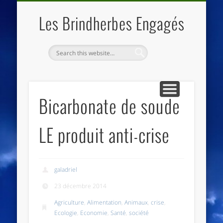
QUI SOMMES NOUS
LES ESSENTIELS
ECO-LIEUX
ACCUEIL
Les Brindherbes Engagés
Bicarbonate de soude
LE produit anti-crise
galadriel
23 décembre 2014
Agriculture
,
Alimentation
,
Animaux
,
crise
,
Ecologie
,
Economie
,
Santé
,
société