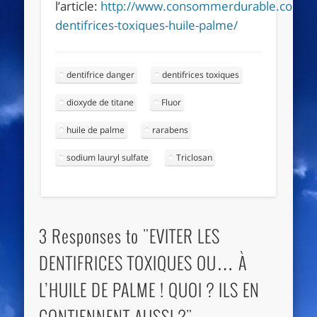
l’article:
http://www.consommerdurable.com/20
dentifrices-toxiques-huile-palme/
dentifrice danger
dentifrices toxiques
dioxyde de titane
Fluor
huile de palme
rarabens
sodium lauryl sulfate
Triclosan
3 Responses to "EVITER LES
DENTIFRICES TOXIQUES OU… À
L’HUILE DE PALME ! QUOI ? ILS EN
CONTIENNENT AUSSI ?"