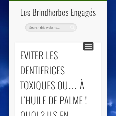
QUI SOMMES NOUS
LES ESSENTIELS
ECO-LIEUX
ACCUEIL
Les Brindherbes Engagés
EVITER LES
DENTIFRICES
TOXIQUES OU… À
L’HUILE DE PALME !
QUOI ? ILS EN