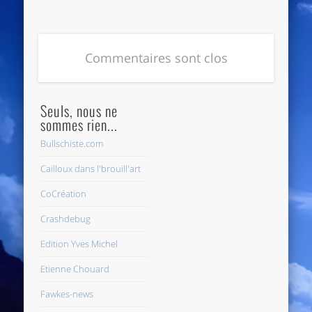
Commentaires sont clos
Seuls, nous ne
sommes rien...
Bullschiste.com
Cailloux dans l'brouill'art
CoCréation
Crashdebug
Edition Yves Michel
Etienne Chouard
Fawkes-news