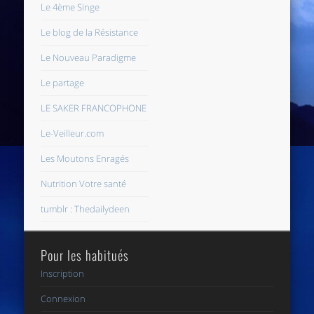
Le 4ème Singe
Le blog de la Résistance
Le Nouveau Paradigme
Le partage
LE SAKER FRANCOPHONE
Le-Veilleur.com
Les Moutons Enragés
Nutrition Votre santé
tumblr : Thedailydeen
Pour les habitués
Inscription
Connexion