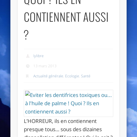
CONTIENNENT AUSSI
?
lylibre
13 mars 2013
Actualité générale
,
Ecologie
,
Santé
L’HORREUR, ils en contiennent
presque tous… sous des dizaines