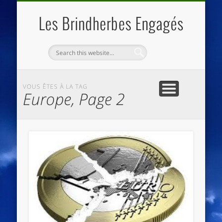
QUI SOMMES NOUS
LES ESSENTIELS
ECO-LIEUX
ACCUEIL
Les Brindherbes Engagés
VOUS ÊTES À LA TAG
Europe, Page 2