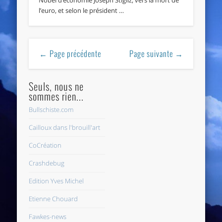
Nobel d’économie Joseph Stigliz, vers la mort de
l’euro, et selon le président …
← Page précédente
Page suivante →
Seuls, nous ne
sommes rien...
Bullschiste.com
Cailloux dans l'brouill'art
CoCréation
Crashdebug
Edition Yves Michel
Etienne Chouard
Fawkes-news