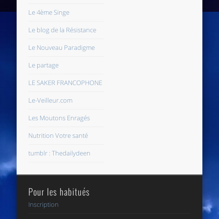
Le 4ème Singe
Le blog de la Résistance
Le Nouveau Paradigme
Le partage
LE SAKER FRANCOPHONE
Le-Veilleur.com
Les Moutons Enragés
Nutrition Votre santé
tumblr : Thedailydeen
Pour les habitués
Inscription