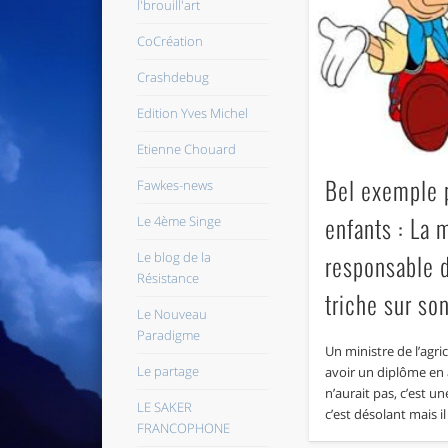
l'brouill'art
CoCréation
Crashdebug
Edition Yves Michel
Etienne Chouard
Bel exemple 
Fawkes-news
enfants : La 
Le 4ème Singe
Le blog de la
responsable 
Résistance
triche sur so
Le Nouveau
Paradigme
Un ministre de l’agri
Le partage
avoir un diplôme en 
n’aurait pas, c’est un
LE SAKER
c’est désolant mais i
FRANCOPHONE