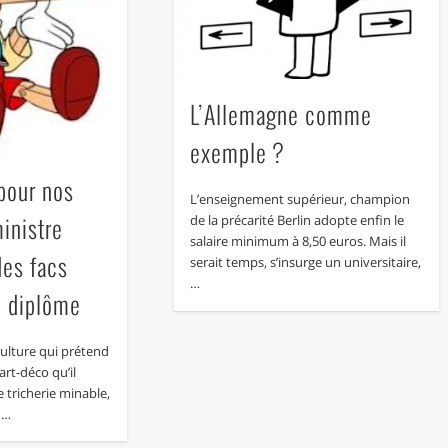
L’Allemagne comme
exemple ?
pour nos
L’enseignement supérieur, champion
ministre
de la précarité Berlin adopte enfin le
salaire minimum à 8,50 euros. Mais il
des facs
serait temps, s’insurge un universitaire,
…
n diplôme
culture qui prétend
art-déco qu’il
e tricherie minable,
l …