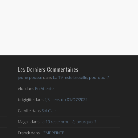
Les Derniers Commentaires
jeune pousse
dans
La 19 reste brouillé, pourquoi ?
eloi
dans
En Attente..
brigigitte
dans
2,3 Liens du 01/O7/2022
Camille
dans
Soi Clair
Magali
dans
La 19 reste brouillé, pourquoi ?
Franck
dans
L’EMPREINTE