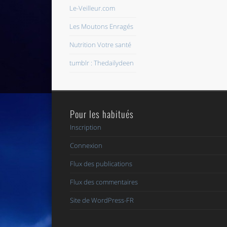
Le-Veilleur.com
Les Moutons Enragés
Nutrition Votre santé
tumblr : Thedailydeen
Pour les habitués
Inscription
Connexion
Flux des publications
Flux des commentaires
Site de WordPress-FR