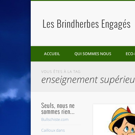
Les Brindherbes Engagés
ACCUEIL
QUI SOMMES NOUS
ECO-
VOUS ÊTES À LA TAG
enseignement supérieu
Seuls, nous ne
sommes rien...
Bullschiste.com
Cailloux dans