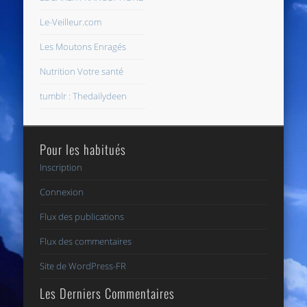
Le-Veilleur.com
Les Moutons Enragés
Nutrition Votre santé
tumblr : Thedailydeen
Pour les habitués
Inscription
Connexion
Flux des publications
Flux des commentaires
Site de WordPress-FR
Les Derniers Commentaires