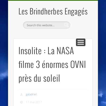
QUI SOMMES NOUS
LES ESSENTIELS
ECO-LIEUX
ACCUEIL
Les Brindherbes Engagés
Insolite : La NASA
filme 3 énormes OVNI
près du soleil
galadriel
17 mai 2017