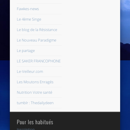
Fawkes-news
Le 4ème Singe
Le blog de la Résistance
Le Nouveau Paradigme
Le partage
LE SAKER FRANCOPHONE
Le-Veilleur.com
Les Moutons Enragés
Nutrition Votre santé
tumblr : Thedailydeen
Pour les habitués
Inscription