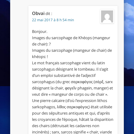
Obvai
dit :
22 mai 2017 à 8 h 54 min
Bonjour.
Images du sarcophage de Khéops (mangeur
de chair): ?
Images du sarcophage (mangeur de chair) de
khéops: !
Le mot français sarcophage vient du latin
sarcophagus désignant le tombeau. Il s’agit
d’un emploi substantivé de l’adjectif
sarcophagus (du grec σαρκοφάγος (σάρξ, sarx
désignant la chair, φαγεῖν phagein, manger) et
veut dire « mangeur de corps ou de chair ».
Une pierre calcaire (d’où l’expression lithos
sarkophagos, λίθος σαρκοφάγος) était utilisée
pour des sépultures antiques et qui, d’après
les croyances de l’époque, hâtait la disparition
des chairs (détruisait les cadavres non
incinérés) ; sarx, sarcos signifie « chair, viande