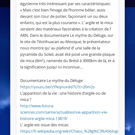
égytienne très intéressant par ses caractéristiques:
« Mais c’est bien l’image de l’homme bélier, assis
devant son tour de potier, façonnant un ou deux
enfants, qui est la plus courante ». L’ argile et le mica
seraient des matériaux favorables à la création de l’
ARN. Dans le documentaire Le mythe du Déluge, sur
le site de Téotihuacan au Mexique, le présentateur
nous montre qu’ au plafond d’ une salle de la
pyramide du Soleil, avait été posé une grande plaque
de mica (8m²), ramenée du Brésil à 3000km de là, et à
la signification jusqu’ ici inconnue…
Documentaire Le mythe du Déluge:
https://youtu.be/zYNqnuxdd7U?t=20m2s
L’apparition de la vie : une histoire d’argile ou de
mica ?
http://www.futura-
sciences.com/sante/actualites/vie-apparition-vie-
histoire-argile-mica-13819/
L’ argile est issue des micas:
https://fr.wikipedia.org/wiki/Chaos_%28g%C3%A9ologie%29#La