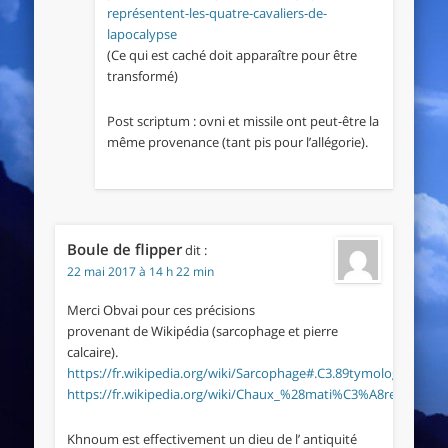
représentent-les-quatre-cavaliers-de-
lapocalypse
(Ce qui est caché doit apparaître pour être
transformé)
Post scriptum : ovni et missile ont peut-être la
même provenance (tant pis pour l’allégorie).
Boule de flipper
dit :
22 mai 2017 à 14 h 22 min
Merci Obvai pour ces précisions
provenant de Wikipédia (sarcophage et pierre
calcaire).
https://fr.wikipedia.org/wiki/Sarcophage#.C3.89tymologie
https://fr.wikipedia.org/wiki/Chaux_%28mati%C3%A8re%29
Khnoum est effectivement un dieu de l’ antiquité