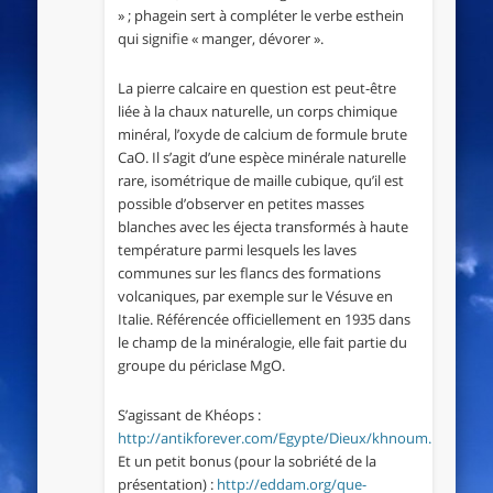
» ; phagein sert à compléter le verbe esthein
qui signifie « manger, dévorer ».
La pierre calcaire en question est peut-être
liée à la chaux naturelle, un corps chimique
minéral, l’oxyde de calcium de formule brute
CaO. Il s’agit d’une espèce minérale naturelle
rare, isométrique de maille cubique, qu’il est
possible d’observer en petites masses
blanches avec les éjecta transformés à haute
température parmi lesquels les laves
communes sur les flancs des formations
volcaniques, par exemple sur le Vésuve en
Italie. Référencée officiellement en 1935 dans
le champ de la minéralogie, elle fait partie du
groupe du périclase MgO.
S’agissant de Khéops :
http://antikforever.com/Egypte/Dieux/khnoum.htm
Et un petit bonus (pour la sobriété de la
présentation) :
http://eddam.org/que-