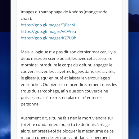
Images du sarcophage de Khéops (mangeur de
chair):
https://goo.gl/images/TJEecM
https://goo.gl/images/vCA9eu
https://goo.gl/images/KZ7U9h
Mais la logique n’ a pas dit son dernier mot car, il y a
deux mises en scène possibles avec cet accessoire
morbide: introduire le corps du défunt, engager le
couvercle avec les clavettes logées dans ses cavités,
le glisser jusqu’ en buté et laisser le verrouillage s’
enclencher. Ou bien les coincer directement dans les
trous du sarcophage, afin que son couvercle ne
puisse jamais être mis en place et n’ enterrer
personne.
Autrement dit, si tu ne fais rien la mort viendra sur
toi et te condamnera ou, si tu te décidais à réagir
alors, empresse-toi de bloquer le mécanisme de ce
maudit couvercle: en poussant dans le logement