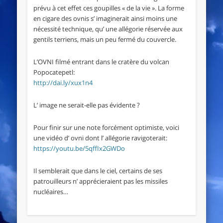
prévu à cet effet ces goupilles « de la vie ». La forme
en cigare des ovnis s’ imaginerait ainsi moins une
nécessité technique, qu’ une allégorie réservée aux
gentils terriens, mais un peu fermé du couvercle.
L’OVNI filmé entrant dans le cratère du volcan
Popocatepetl:
http://dai.ly/xux1n4
L’ image ne serait-elle pas évidente ?
Pour finir sur une note forcément optimiste, voici
une vidéo d’ ovni dont l’ allégorie ravigoterait:
https://youtu.be/5qffIx2GWDo
Il semblerait que dans le ciel, certains de ses
patrouilleurs n’ apprécieraient pas les missiles
nucléaires…