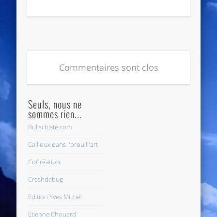
Commentaires sont clos
Seuls, nous ne
sommes rien...
Bullschiste.com
Cailloux dans l'brouill'art
CoCréation
Crashdebug
Edition Yves Michel
Etienne Chouard