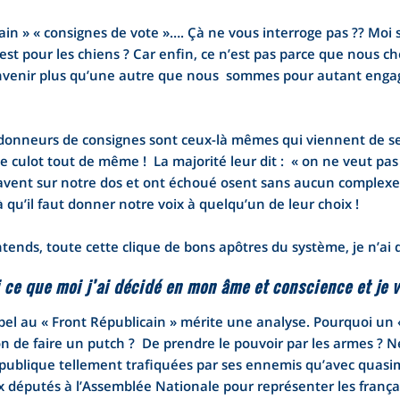
in » « consignes de vote »…. Çà ne vous interroge pas ?? Moi si.
C’est pour les chiens ? Car enfin, ce n’est pas parce que nous c
venir plus qu’une autre que nous sommes pour autant engagé
donneurs de consignes sont ceux-là mêmes qui viennent de se v
culot tout de même ! La majorité leur dit : « on ne veut pas 
avent sur notre dos et ont échoué osent sans aucun complexe n
 qu’il faut donner notre voix à quelqu’un de leur choix !
ntends, toute cette clique de bons apôtres du système, je n’ai 
i ce que moi j’ai décidé en mon âme et conscience et je
pel au « Front Républicain » mérite une analyse. Pourquoi un 
ion de faire un putch ? De prendre le pouvoir par les armes ? Ne
République tellement trafiquées par ses ennemis qu’avec quasi
x députés à l’Assemblée Nationale pour représenter les français