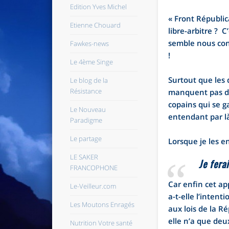
Edition Yves Michel
« Front Républica
Etienne Chouard
libre-arbitre ? 
semble nous con
Fawkes-news
!
Le 4ème Singe
Surtout que les 
Le blog de la
Résistance
manquent pas de 
copains qui se g
Le Nouveau
entendant par là
Paradigme
Le partage
Lorsque je les e
LE SAKER
Je fera
FRANCOPHONE
Car enfin cet ap
Le-Veilleur.com
a-t-elle l’intent
Les Moutons Enragés
aux lois de la 
elle n’a que deu
Nutrition Votre santé