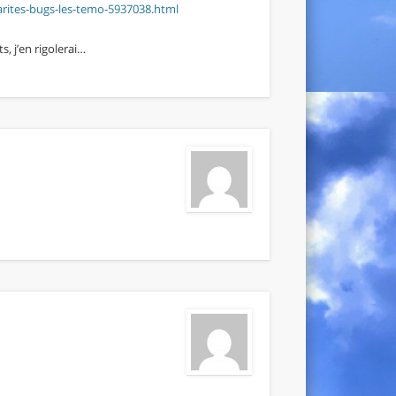
arites-bugs-les-temo-5937038.html
s, j’en rigolerai…