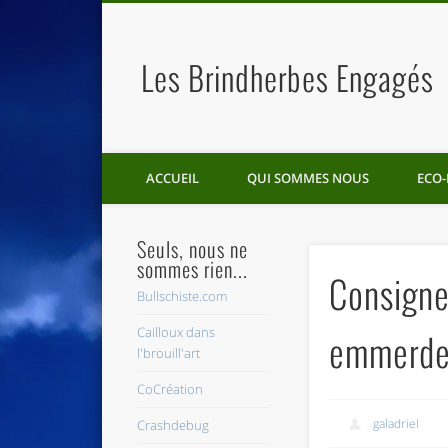
Les Brindherbes Engagés
ACCUEIL
QUI SOMMES NOUS
ECO-
Seuls, nous ne
sommes rien...
Consignes
Bullschiste.com
Cailloux dans
emmerde
l'brouill'art
CoCréation
galadriel
Crashdebug