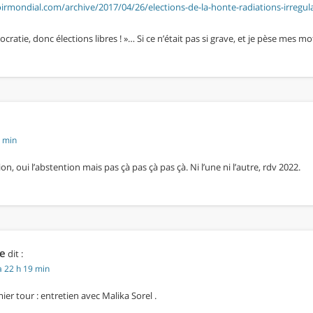
rmondial.com/archive/2017/04/26/elections-de-la-honte-radiations-irregul
ratie, donc élections libres ! »… Si ce n’était pas si grave, et je pèse mes mot
7 min
n, oui l’abstention mais pas çà pas çà pas çà. Ni l’une ni l’autre, rdv 2022.
e
dit :
à 22 h 19 min
er tour : entretien avec Malika Sorel .