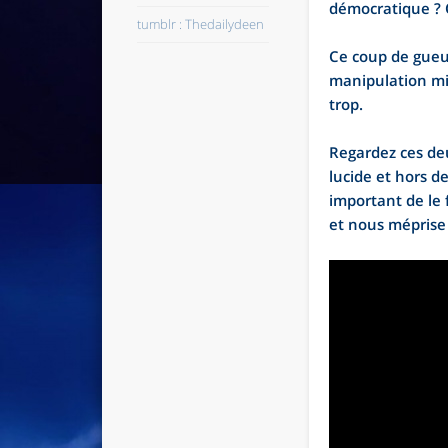
démocratique ? Q
tumblr : Thedailydeen
Ce coup de gueul
manipulation mise
trop.
Regardez ces deu
lucide et hors d
important de le 
et nous méprise