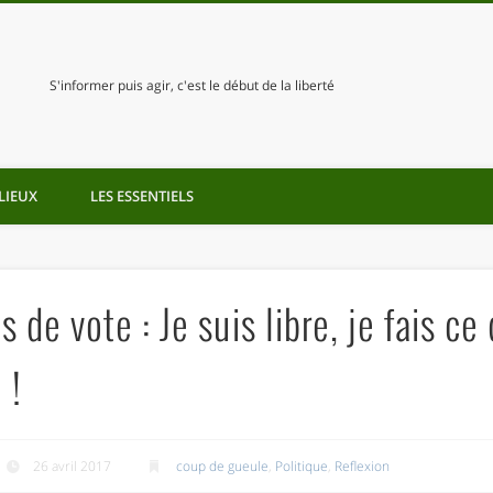
S'informer puis agir, c'est le début de la liberté
LIEUX
LES ESSENTIELS
 de vote : Je suis libre, je fais ce
 !
26 avril 2017
coup de gueule
,
Politique
,
Reflexion