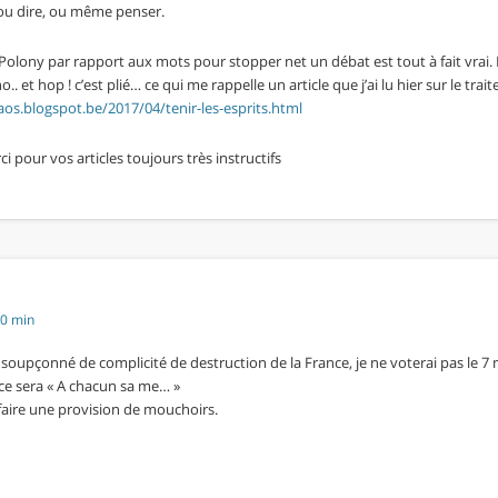
, ou dire, ou même penser.
Polony par rapport aux mots pour stopper net un débat est tout à fait vrai.
.. et hop ! c’est plié… ce qui me rappelle un article que j’ai lu hier sur le trai
aos.blogspot.be/2017/04/tenir-les-esprits.html
i pour vos articles toujours très instructifs
00 min
soupçonné de complicité de destruction de la France, je ne voterai pas le 7
 ce sera « A chacun sa me… »
 faire une provision de mouchoirs.