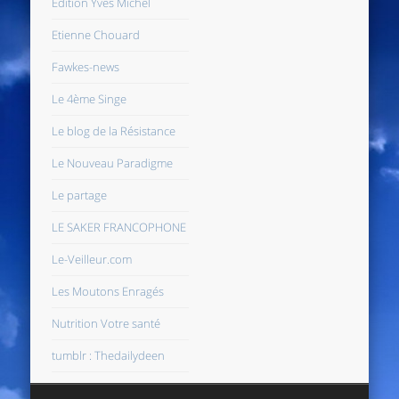
Edition Yves Michel
Etienne Chouard
Fawkes-news
Le 4ème Singe
Le blog de la Résistance
Le Nouveau Paradigme
Le partage
LE SAKER FRANCOPHONE
Le-Veilleur.com
Les Moutons Enragés
Nutrition Votre santé
tumblr : Thedailydeen