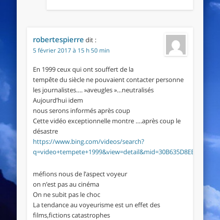
robertespierre
dit :
5 février 2017 à 15 h 50 min
En 1999 ceux qui ont souffert de la
tempête du siècle ne pouvaient contacter personne
les journalistes…. »aveugles »…neutralisés
Aujourd’hui idem
nous serons informés après coup
Cette vidéo exceptionnelle montre ….après coup le
désastre
https://www.bing.com/videos/search?
q=video+tempete+1999&view=detail&mid=30B635D8EE5D76B
méfions nous de l’aspect voyeur
on n’est pas au cinéma
On ne subit pas le choc
La tendance au voyeurisme est un effet des
films,fictions catastrophes