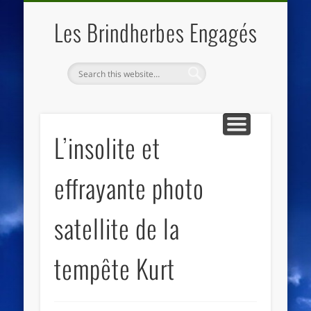
QUI SOMMES NOUS
LES ESSENTIELS
ECO-LIEUX
ACCUEIL
Les Brindherbes Engagés
L’insolite et
effrayante photo
satellite de la
tempête Kurt