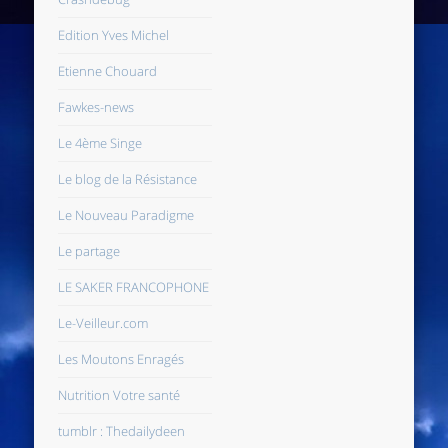
Edition Yves Michel
Etienne Chouard
Fawkes-news
Le 4ème Singe
Le blog de la Résistance
Le Nouveau Paradigme
Le partage
LE SAKER FRANCOPHONE
Le-Veilleur.com
Les Moutons Enragés
Nutrition Votre santé
tumblr : Thedailydeen