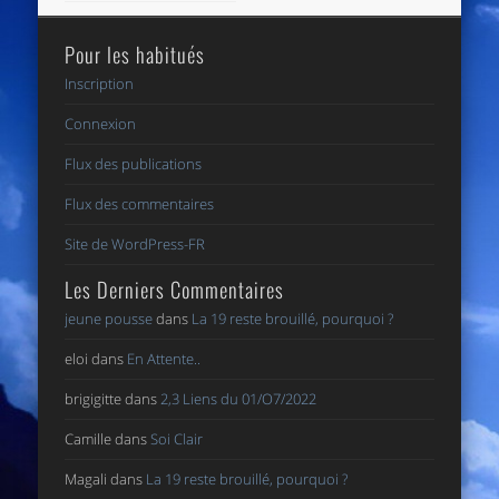
Pour les habitués
Inscription
Connexion
Flux des publications
Flux des commentaires
Site de WordPress-FR
Les Derniers Commentaires
jeune pousse
dans
La 19 reste brouillé, pourquoi ?
eloi
dans
En Attente..
brigigitte
dans
2,3 Liens du 01/O7/2022
Camille
dans
Soi Clair
Magali
dans
La 19 reste brouillé, pourquoi ?