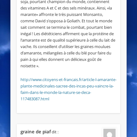
soja, pourtant champion du monde, contiennent
des vitamines A et C et des sels minéraux. Ainsi, «la
marante» affronte le très puissant Monsanto,
comme David s’opposa à Goliath. Et tout le monde
sait comment se termina le combat, pourtant bien
inégal ! Les diététiciens affirment que la protéine de
l’amarante est de qualité supérieure à celle du lait de
vache. Ils conseillent d’utiliser les graines moulues
d’amarante, mélangées à celle du blé pour faire du
pain à qui elles donnent un délicieux goût de
noisette ».
http://www.citoyens-et-francais.fr/article-l-amarante-
plante-medicinales-sacree-des-incas-peu-vaincre-la-
faim-dans-le-monde-la-nature-se-deca-
117483087.html
graine de piaf
dit :