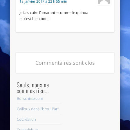
18 janvier 2017 à 22 h 55 min
Je fais cuire l’amarante comme le quinoa
et c’est bien bon !
Commentaires sont clos
Seuls, nous ne
sommes rien...
Bullschiste.com
Cailloux dans l'brouill'art
CoCréation
Crashdebug