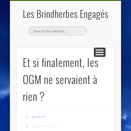
QUI SOMMES NOUS
LES ESSENTIELS
ECO-LIEUX
ACCUEIL
Les Brindherbes Engagés
Et si finalement, les
OGM ne servaient à
rien ?
galadriel
18 janvier 2017