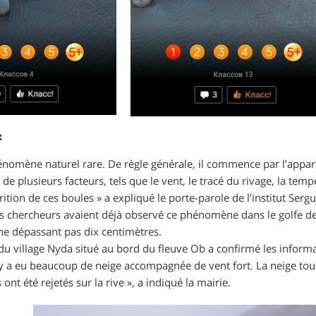
:
phénomène naturel rare. De règle générale, il commence par l’appari
e plusieurs facteurs, tels que le vent, le tracé du rivage, la temp
tion de ces boules » a expliqué le porte-parole de l’institut Sergue
les chercheurs avaient déjà observé ce phénomène dans le golfe de
 ne dépassant pas dix centimètres.
du village Nyda situé au bord du fleuve Ob a confirmé les informat
l y a eu beaucoup de neige accompagnée de vent fort. La neige tour
nt été rejetés sur la rive », a indiqué la mairie.