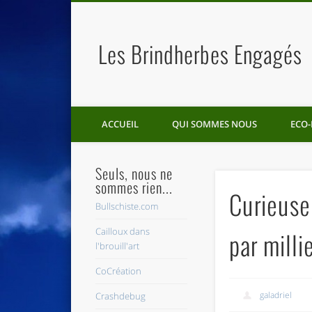
Les Brindherbes Engagés
ACCUEIL
QUI SOMMES NOUS
ECO-
Seuls, nous ne
sommes rien...
Curieuse
Bullschiste.com
Cailloux dans
par milli
l'brouill'art
CoCréation
galadriel
Crashdebug