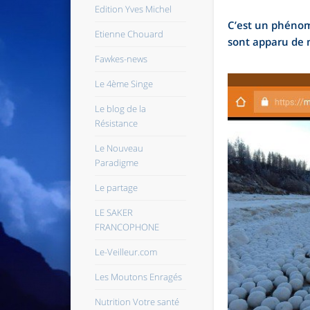
Edition Yves Michel
C’est un phénomè
Etienne Chouard
sont apparu de m
Fawkes-news
Le 4ème Singe
Le blog de la
Résistance
Le Nouveau
Paradigme
Le partage
LE SAKER
FRANCOPHONE
Le-Veilleur.com
Les Moutons Enragés
Nutrition Votre santé