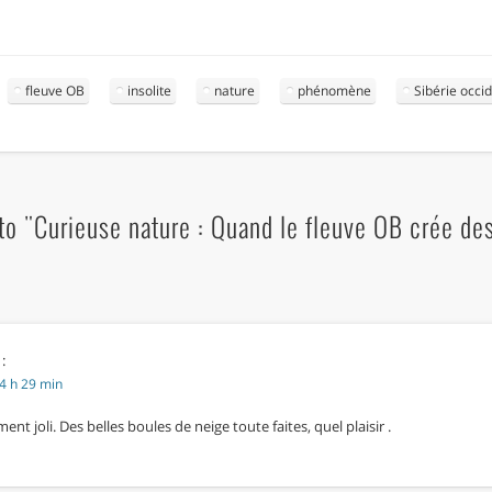
fleuve OB
insolite
nature
phénomène
Sibérie occi
o "Curieuse nature : Quand le fleuve OB crée des 
 :
4 h 29 min
ment joli. Des belles boules de neige toute faites, quel plaisir .