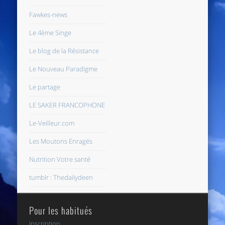
Fawkes-news
Le 4ème Singe
Le blog de la Résistance
Le Nouveau Paradigme
Le partage
LE SAKER FRANCOPHONE
Le-Veilleur.com
Les Moutons Enragés
Nutrition Votre santé
tumblr : Thedailydeen
Pour les habitués
Inscription