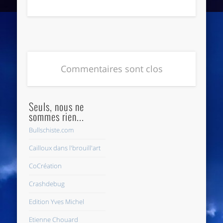
Commentaires sont clos
Seuls, nous ne
sommes rien...
Bullschiste.com
Cailloux dans l'brouill'art
CoCréation
Crashdebug
Edition Yves Michel
Etienne Chouard