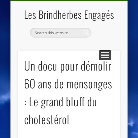
QUI SOMMES NOUS
LES ESSENTIELS
ECO-LIEUX
ACCUEIL
Les Brindherbes Engagés
Un docu pour démolir
60 ans de mensonges
: Le grand bluff du
cholestérol