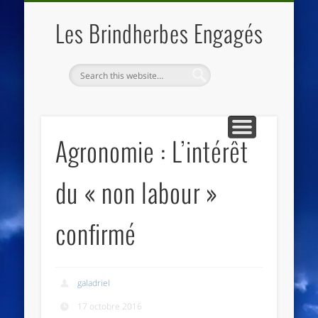
QUI SOMMES NOUS
LES ESSENTIELS
ECO-LIEUX
ACCUEIL
Les Brindherbes Engagés
Agronomie : L’intérêt
du « non labour »
confirmé
galadriel
17 octobre 2016