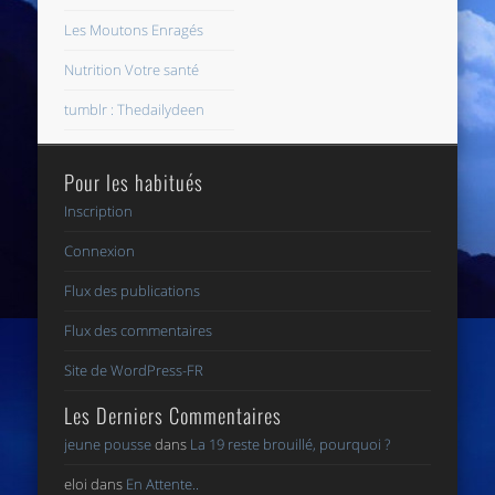
Les Moutons Enragés
Nutrition Votre santé
tumblr : Thedailydeen
Pour les habitués
Inscription
Connexion
Flux des publications
Flux des commentaires
Site de WordPress-FR
Les Derniers Commentaires
jeune pousse
dans
La 19 reste brouillé, pourquoi ?
eloi
dans
En Attente..