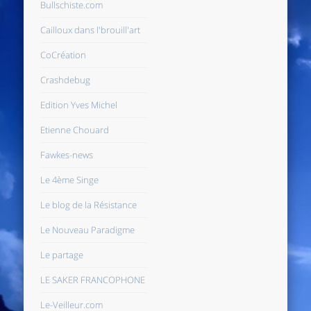
Bullschiste.com
Cailloux dans l'brouill'art
CoCréation
Crashdebug
Edition Yves Michel
Etienne Chouard
Fawkes-news
Le 4ème Singe
Le blog de la Résistance
Le Nouveau Paradigme
Le partage
LE SAKER FRANCOPHONE
Le-Veilleur.com