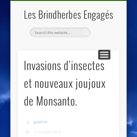
QUI SOMMES NOUS
LES ESSENTIELS
ECO-LIEUX
ACCUEIL
Les Brindherbes Engagés
Invasions d’insectes
et nouveaux joujoux
de Monsanto.
galadriel
11 octobre 2016