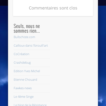
Commentaires sont clos
Seuls, nous ne
sommes rien...
Bullschiste.com
Cailloux dans l'brouill'art
CoCréation
Crashdebug
Edition Yves Michel
Etienne Chouard
Fawkes-news
Le 4ème Singe
Le blog de la Résistance