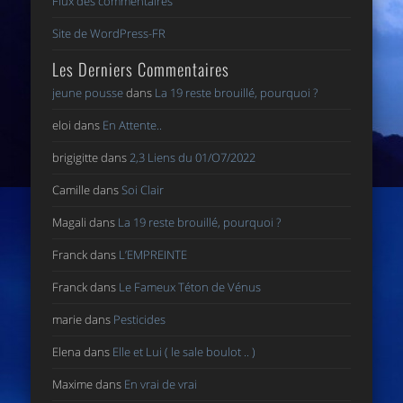
Flux des commentaires
Site de WordPress-FR
Les Derniers Commentaires
jeune pousse
dans
La 19 reste brouillé, pourquoi ?
eloi
dans
En Attente..
brigigitte
dans
2,3 Liens du 01/O7/2022
Camille
dans
Soi Clair
Magali
dans
La 19 reste brouillé, pourquoi ?
Franck
dans
L’EMPREINTE
Franck
dans
Le Fameux Téton de Vénus
marie
dans
Pesticides
Elena
dans
Elle et Lui ( le sale boulot .. )
Maxime
dans
En vrai de vrai