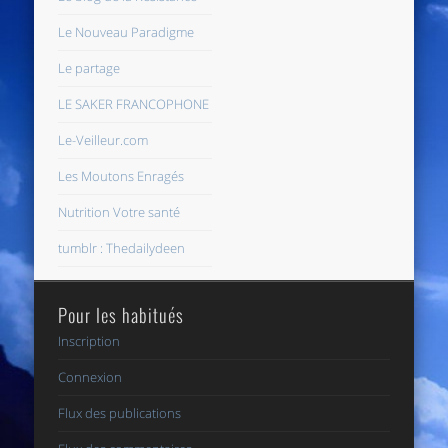
Le Nouveau Paradigme
Le partage
LE SAKER FRANCOPHONE
Le-Veilleur.com
Les Moutons Enragés
Nutrition Votre santé
tumblr : Thedailydeen
Pour les habitués
Inscription
Connexion
Flux des publications