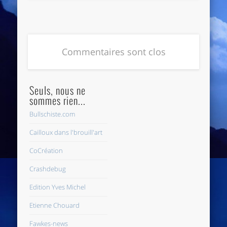
Commentaires sont clos
Seuls, nous ne
sommes rien...
Bullschiste.com
Cailloux dans l'brouill'art
CoCréation
Crashdebug
Edition Yves Michel
Etienne Chouard
Fawkes-news