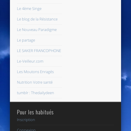
Le 4ème Singe
Le blog de la Résistance
Le Nouveau Paradigme
Le partage
LE SAKER FRANCOPHONE
Le-Veilleur.com
Les Moutons Enragés
Nutrition Votre santé
tumblr : Thedailydeen
Pour les habitués
Inscription
Connexion