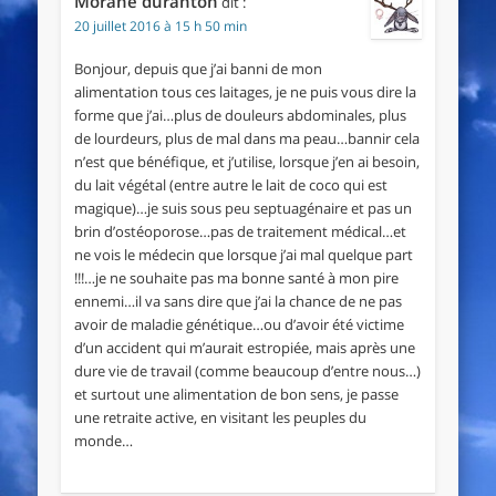
Morane duranton
dit :
20 juillet 2016 à 15 h 50 min
Bonjour, depuis que j’ai banni de mon
alimentation tous ces laitages, je ne puis vous dire la
forme que j’ai…plus de douleurs abdominales, plus
de lourdeurs, plus de mal dans ma peau…bannir cela
n’est que bénéfique, et j’utilise, lorsque j’en ai besoin,
du lait végétal (entre autre le lait de coco qui est
magique)…je suis sous peu septuagénaire et pas un
brin d’ostéoporose…pas de traitement médical…et
ne vois le médecin que lorsque j’ai mal quelque part
!!!…je ne souhaite pas ma bonne santé à mon pire
ennemi…il va sans dire que j’ai la chance de ne pas
avoir de maladie génétique…ou d’avoir été victime
d’un accident qui m’aurait estropiée, mais après une
dure vie de travail (comme beaucoup d’entre nous…)
et surtout une alimentation de bon sens, je passe
une retraite active, en visitant les peuples du
monde…