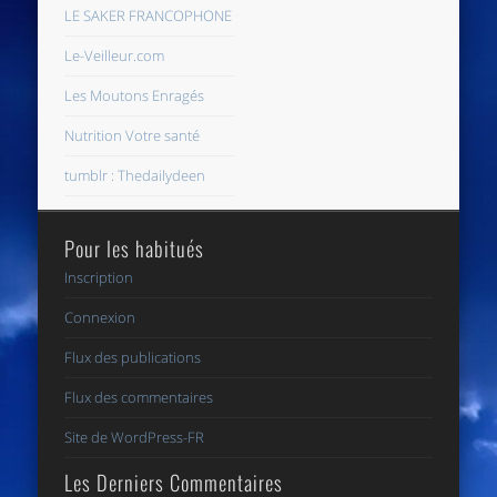
LE SAKER FRANCOPHONE
Le-Veilleur.com
Les Moutons Enragés
Nutrition Votre santé
tumblr : Thedailydeen
Pour les habitués
Inscription
Connexion
Flux des publications
Flux des commentaires
Site de WordPress-FR
Les Derniers Commentaires