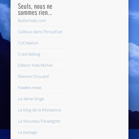
Seuls, nous ne
sommes rien...
Bullschiste.com
Cailloux dans l'brouill'art
CoCréation
Crashdebug
Edition Yves Michel
Etienne Chouard
Fawkes-news
Le 4ème Singe
Le blog de la Résistance
Le Nouveau Paradigme
Le partage