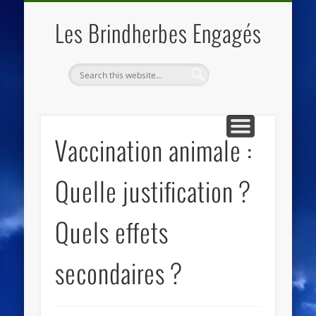
QUI SOMMES NOUS
LES ESSENTIELS
ECO-LIEUX
ACCUEIL
Les Brindherbes Engagés
Vaccination animale :
Quelle justification ?
Quels effets
secondaires ?